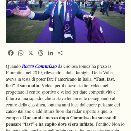
Facebook
WhatsApp
X
Threads
LinkedIn
Condividi
Quando
Rocco Commisso
da Gioiosa Ionica ha preso la
Fiorentina nel 2019, rilevandola dalla famiglia Della Valle,
“Fast, fast,
aveva in testa di poter fare l’americano in Italia.
fast” il suo motto
. Veloci per il nuovo stadio, veloci nel
progettare il centro sportivo e veloci per dare competitività e
futuro a una squadra che si stava lentamente rassegnando al
centro della classifica, lontana anni luce dal cuore pulsante del
calcio italiano e addirittura fuori dai radar rispetto a quello
Due anni e mezzo dopo Commisso ha smesso di
europeo.
pensare “fast” e ha capito dove si era infilato.
Pentito? Non lo
ha mai detto, anche se nell’estate scorsa ha provocatoriamente