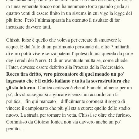
in linea generale Rocco non ha nemmeno torto quando grida ai
quattro venti di essere finito in un sistema in cui vige la legge del
più forte. Però l’ultima sparata ha ottenuto il risultato di far
incazzare davvero tutti.
Chissà, forse è quello che voleva per cercare di smuovere le
acque. E dall’alto di un patrimonio personale da oltre 7 miliardi
di euro potrà vivere senza patemi l’ipotesi di una querela da parte
degli eredi dei Nervi. O di un’eventuale multa se, come chiede
l’Inter, dovesse essere deferito alla Procura della Federcalcio.
Rocco tira dritto, vero picconatore di quel mondo un po’
ingessato che è il calcio italiano e tutta la sovrastruttura che
gli sta intorno
. L’unica certezza è che al Franchi, almeno per un
po’, dovrà rassegnarsi a giocare e senza un accordo con la
politica – fin qui mancato – difficilmente coronerà il sogno di
vincere il campionato che più gli sta a cuore: quello dello stadio
nuovo. La strada per tornare in vetta. Chissà se oltre che furioso,
Commisso da Gioiosa Ionica non sia davvero anche un po’
pentito…