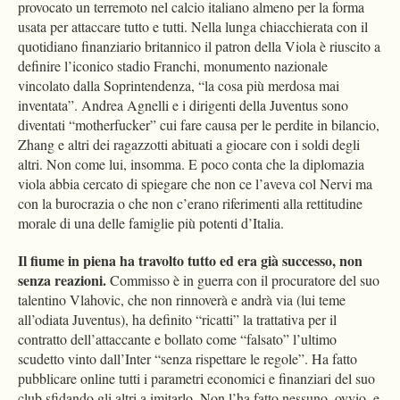
provocato un terremoto nel calcio italiano almeno per la forma
usata per attaccare tutto e tutti. Nella lunga chiacchierata con il
quotidiano finanziario britannico il patron della Viola è riuscito a
definire l’iconico stadio Franchi, monumento nazionale
vincolato dalla Soprintendenza, “la cosa più merdosa mai
inventata”. Andrea Agnelli e i dirigenti della Juventus sono
diventati “motherfucker” cui fare causa per le perdite in bilancio,
Zhang e altri dei ragazzotti abituati a giocare con i soldi degli
altri. Non come lui, insomma. E poco conta che la diplomazia
viola abbia cercato di spiegare che non ce l’aveva col Nervi ma
con la burocrazia o che non c’erano riferimenti alla rettitudine
morale di una delle famiglie più potenti d’Italia.
Il fiume in piena ha travolto tutto ed era già successo, non
senza reazioni.
Commisso è in guerra con il procuratore del suo
talentino Vlahovic, che non rinnoverà e andrà via (lui teme
all’odiata Juventus), ha definito “ricatti” la trattativa per il
contratto dell’attaccante e bollato come “falsato” l’ultimo
scudetto vinto dall’Inter “senza rispettare le regole”. Ha fatto
pubblicare online tutti i parametri economici e finanziari del suo
club sfidando gli altri a imitarlo. Non l’ha fatto nessuno, ovvio, e