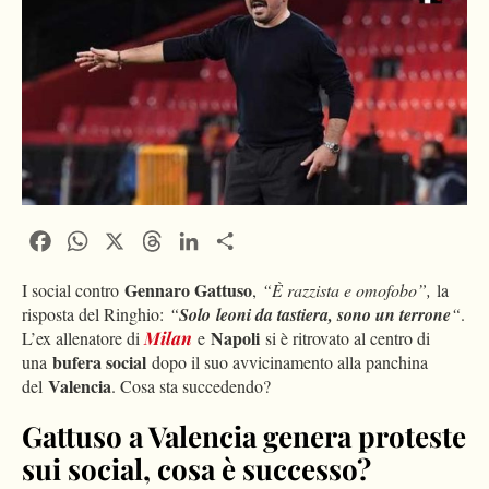
Facebook
WhatsApp
X
Threads
LinkedIn
Condividi
Gennaro Gattuso
I social contro
,
“È razzista e omofobo”,
la
risposta del Ringhio:
“
Solo
leoni da tastiera
, sono un terrone
“
.
Napoli
L’ex allenatore di
Milan
e
si è ritrovato al centro di
bufera social
una
dopo il suo avvicinamento alla panchina
Valencia
del
. Cosa sta succedendo?
Gattuso a Valencia genera proteste
sui social, cosa è successo?