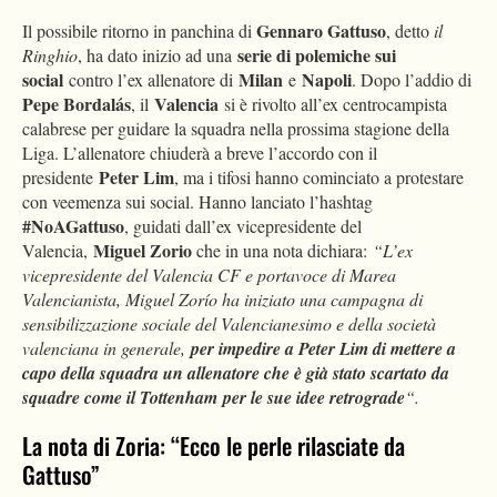
Gennaro Gattuso
Il possibile ritorno in panchina di
, detto
il
serie di polemiche sui
Ringhio
, ha dato inizio ad una
social
Milan
Napoli
contro l’ex allenatore di
e
. Dopo l’addio di
Pepe Bordalás
Valencia
, il
si è rivolto all’ex centrocampista
calabrese per guidare la squadra nella prossima stagione della
Liga. L’allenatore chiuderà a breve l’accordo con il
Peter Lim
presidente
, ma i tifosi hanno cominciato a protestare
con veemenza sui social. Hanno lanciato l’hashtag
#NoAGattuso
, guidati dall’ex vicepresidente del
Miguel Zorio
Valencia,
che in una nota dichiara:
“L’ex
vicepresidente del Valencia CF e portavoce di Marea
Valencianista, Miguel Zorío ha iniziato una campagna di
sensibilizzazione sociale del Valencianesimo e della società
valenciana in generale,
per impedire a Peter Lim di mettere a
capo della squadra un allenatore che è già stato scartato da
squadre come il Tottenham
per le sue idee retrograde
“.
La nota di Zoria: “Ecco le perle rilasciate da
Gattuso”