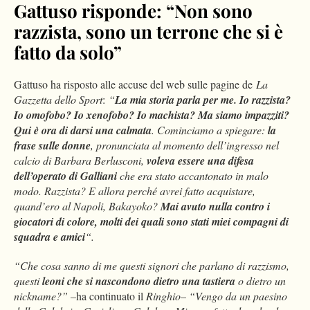
Gattuso risponde: “Non sono
razzista, sono un terrone che si è
fatto da solo”
Gattuso ha risposto alle accuse del web sulle pagine de
La
Gazzetta dello Sport
:
“
La mia storia parla per me. Io razzista?
Io omofobo? Io xenofobo? Io machista? Ma siamo impazziti?
Qui è ora di darsi una calmata
. Cominciamo a spiegare:
la
frase sulle donne
, pronunciata al momento dell’ingresso nel
calcio di Barbara Berlusconi,
voleva essere una difesa
dell’operato di Galliani
che era stato accantonato in malo
modo. Razzista? E allora perché avrei fatto acquistare,
quand’ero al Napoli, Bakayoko?
Mai avuto nulla contro i
giocatori di colore, molti dei quali sono stati miei compagni di
squadra e amici
“.
“Che cosa sanno di me questi signori che parlano di razzismo,
questi
leoni che si nascondono dietro una tastiera
o dietro un
nickname?” –
ha continuato il
Ringhio
–
“Vengo da un paesino