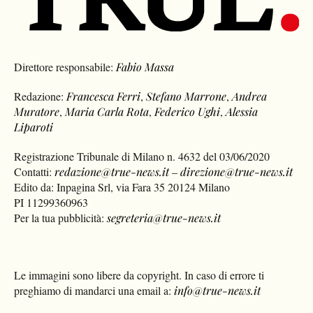
Direttore responsabile:
Fabio Massa
Redazione:
Francesca Ferri
,
Stefano Marrone
,
Andrea
Muratore
,
Maria Carla Rota
,
Federico Ughi
,
Alessia
Liparoti
Registrazione Tribunale di Milano n. 4632 del 03/06/2020
Contatti:
redazione@true-news.it
–
direzione@true-news.it
Edito da: Inpagina Srl, via Fara 35 20124 Milano
PI 11299360963
Per la tua pubblicità:
segreteria@true-news.it
Le immagini sono libere da copyright. In caso di errore ti
preghiamo di mandarci una email a:
info@true-news.it