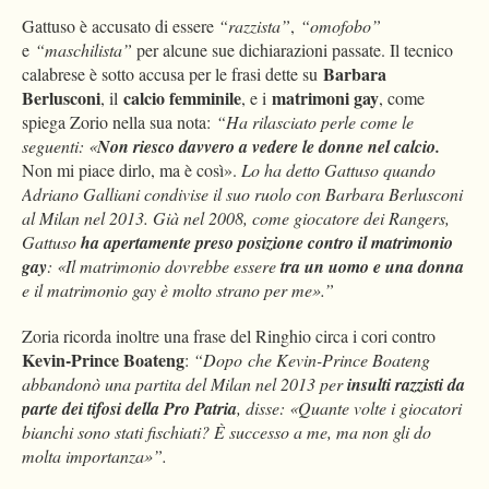
Gattuso è accusato di essere
“razzista”
,
“omofobo”
e
“maschilista”
per alcune sue dichiarazioni passate. Il tecnico
Barbara
calabrese è sotto accusa per le frasi dette su
Berlusconi
calcio femminile
matrimoni gay
, il
, e i
, come
spiega Zorio nella sua nota:
“Ha rilasciato perle come le
seguenti: «
Non riesco davvero a vedere le donne nel calcio.
Non mi piace dirlo, ma è così».
Lo ha detto Gattuso quando
Adriano Galliani condivise il suo ruolo con Barbara Berlusconi
al Milan nel 2013. Già nel 2008, come giocatore dei Rangers,
Gattuso
ha apertamente preso posizione contro il matrimonio
gay
: «Il matrimonio dovrebbe essere
tra un uomo e una donna
e il matrimonio gay è molto strano per me».”
Zoria ricorda inoltre una frase del Ringhio circa i cori contro
Kevin-Prince Boateng
:
“Dopo
che Kevin-Prince Boateng
abbandonò una partita del Milan nel 2013 per
insulti razzisti da
parte dei tifosi della Pro Patria
, disse: «Quante volte i giocatori
bianchi sono stati fischiati? È successo a me, ma non gli do
molta importanza»”.