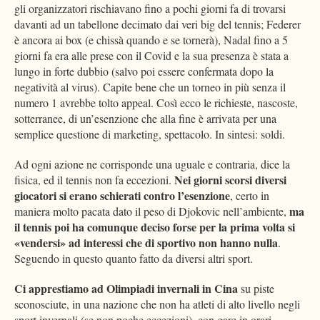
gli organizzatori rischiavano fino a pochi giorni fa di trovarsi
davanti ad un tabellone decimato dai veri big del tennis; Federer
è ancora ai box (e chissà quando e se tornerà), Nadal fino a 5
giorni fa era alle prese con il Covid e la sua presenza è stata a
lungo in forte dubbio (salvo poi essere confermata dopo la
negatività al virus). Capite bene che un torneo in più senza il
numero 1 avrebbe tolto appeal. Così ecco le richieste, nascoste,
sotterranee, di un’esenzione che alla fine è arrivata per una
semplice questione di marketing, spettacolo. In sintesi: soldi.
Ad ogni azione ne corrisponde una uguale e contraria, dice la
Nei giorni scorsi diversi
fisica, ed il tennis non fa eccezioni.
giocatori si erano schierati contro l’esenzione
, certo in
ma
maniera molto pacata dato il peso di Djokovic nell’ambiente,
il tennis poi ha comunque deciso forse per la prima volta si
«vendersi» ad interessi che di sportivo non hanno nulla
.
Seguendo in questo quanto fatto da diversi altri sport.
Ci apprestiamo ad Olimpiadi invernali in Cina
su piste
sconosciute, in una nazione che non ha atleti di alto livello negli
sport invernali (se non poche eccezioni), con gare in orari