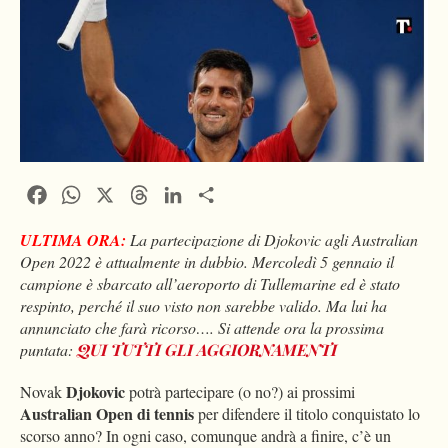
Facebook
WhatsApp
X
Threads
LinkedIn
Condividi
ULTIMA ORA:
La partecipazione di Djokovic agli Australian
Open 2022 è attualmente in dubbio. Mercoledì 5 gennaio il
campione è sbarcato all’aeroporto di Tullemarine ed è stato
respinto, perché il suo visto non sarebbe valido. Ma lui ha
annunciato che farà ricorso…. Si attende ora la prossima
puntata:
QUI TUTTI GLI AGGIORNAMENTI
Djokovic
Novak
potrà partecipare (o no?) ai prossimi
Australian Open di tennis
per difendere il titolo conquistato lo
scorso anno? In ogni caso, comunque andrà a finire, c’è un