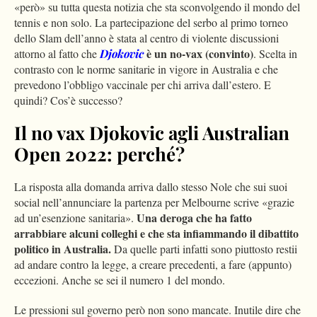
«però» su tutta questa notizia che sta sconvolgendo il mondo del
tennis e non solo. La partecipazione del serbo al primo torneo
dello Slam dell’anno è stata al centro di violente discussioni
è un no-vax (convinto)
attorno al fatto che
Djokovic
. Scelta in
contrasto con le norme sanitarie in vigore in Australia e che
prevedono l’obbligo vaccinale per chi arriva dall’estero. E
quindi? Cos’è successo?
Il no vax Djokovic agli Australian
Open 2022: perché?
La risposta alla domanda arriva dallo stesso Nole che sui suoi
social nell’annunciare la partenza per Melbourne scrive «grazie
Una deroga che ha fatto
ad un’esenzione sanitaria».
arrabbiare alcuni colleghi e che sta infiammando il dibattito
politico in Australia.
Da quelle parti infatti sono piuttosto restii
ad andare contro la legge, a creare precedenti, a fare (appunto)
eccezioni. Anche se sei il numero 1 del mondo.
Le pressioni sul governo però non sono mancate. Inutile dire che