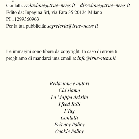
Contatti:
redazione@true-news.it
–
direzione@true-news.it
Edito da: Inpagina Srl, via Fara 35 20124 Milano
PI 11299360963
Per la tua pubblicità:
segreteria@true-news.it
Le immagini sono libere da copyright. In caso di errore ti
preghiamo di mandarci una email a:
info@true-news.it
Redazione e autori
Chi siamo
La Mappa del sito
I feed RSS
I Tag
Contatti
Privacy Policy
Cookie Policy