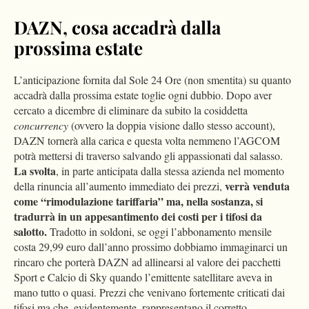
DAZN, cosa accadrà dalla
prossima estate
L’anticipazione fornita dal Sole 24 Ore (non smentita) su quanto
accadrà dalla prossima estate toglie ogni dubbio. Dopo aver
cercato a dicembre di eliminare da subito la cosiddetta
concurrency
(ovvero la doppia visione dallo stesso account),
DAZN tornerà alla carica e questa volta nemmeno l’AGCOM
potrà mettersi di traverso salvando gli appassionati dal salasso.
La svolta
, in parte anticipata dalla stessa azienda nel momento
verrà venduta
della rinuncia all’aumento immediato dei prezzi,
come “rimodulazione tariffaria” ma, nella sostanza, si
tradurrà in un appesantimento dei costi per i tifosi da
salotto.
Tradotto in soldoni, se oggi l’abbonamento mensile
costa 29,99 euro dall’anno prossimo dobbiamo immaginarci un
rincaro che porterà DAZN ad allinearsi al valore dei pacchetti
Sport e Calcio di Sky quando l’emittente satellitare aveva in
mano tutto o quasi. Prezzi che venivano fortemente criticati dai
tifosi ma che, evidentemente, rappresentano il corretto