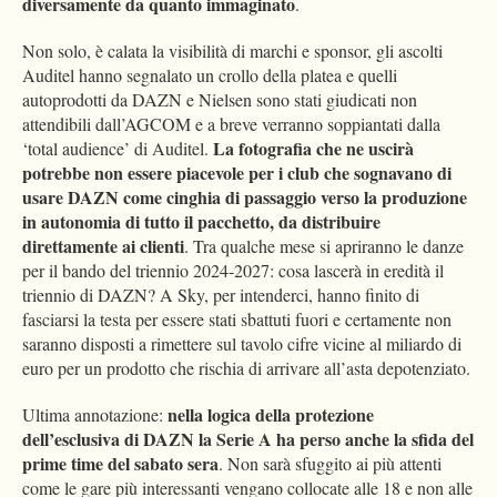
diversamente da quanto immaginato
.
Non solo, è calata la visibilità di marchi e sponsor, gli ascolti
Auditel hanno segnalato un crollo della platea e quelli
autoprodotti da DAZN e Nielsen sono stati giudicati non
attendibili dall’AGCOM e a breve verranno soppiantati dalla
La fotografia che ne uscirà
‘total audience’ di Auditel.
potrebbe non essere piacevole per i club che sognavano di
usare DAZN come cinghia di passaggio verso la produzione
in autonomia di tutto il pacchetto, da distribuire
direttamente ai clienti
. Tra qualche mese si apriranno le danze
per il bando del triennio 2024-2027: cosa lascerà in eredità il
triennio di DAZN? A Sky, per intenderci, hanno finito di
fasciarsi la testa per essere stati sbattuti fuori e certamente non
saranno disposti a rimettere sul tavolo cifre vicine al miliardo di
euro per un prodotto che rischia di arrivare all’asta depotenziato.
nella logica della protezione
Ultima annotazione:
dell’esclusiva di DAZN la Serie A ha perso anche la sfida del
prime time del sabato sera
. Non sarà sfuggito ai più attenti
come le gare più interessanti vengano collocate alle 18 e non alle