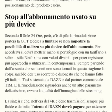
posizionamento del prodotto calcio.
Stop all’abbonamento usato su
più device
Secondo Il Sole 24 Ore, però, c’è di più: la rimodulazione
limitare se non impedire la
porterà la OTT tedesca a
possibilità di utilizzo su più device dell’abbonamento
. Per
accedervi si dovrà mettere mano al portafoglio con un tariffario a
salire – stile Netflix ma con valori diversi – per poter registrare
più apparecchi o utilizzarli in contemporanea. Sempre partendo
dall’assunto che se i conti non sono tornati in questa stagione la
colpa sarebbe dell’uso scorretto e disonesto che ne hanno fatto
gli italiani. Tesi sostenuta da DAZN e dal partner commerciale
TIM. E la rimodulazione riguarderà anche un altro parametro
delicatissimo, ovvero la qualità dell’immagine dello streaming.
La sintesi è che, nell’era del 4K e delle trasmissioni sempre più
l’utente di DAZN dovrà pagare per ottenere
fluide e definite,
(sempre sulla carta) un livello buono di visione
. Ammesso che