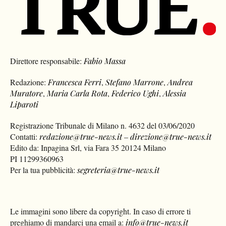
Direttore responsabile:
Fabio Massa
Redazione:
Francesca Ferri
,
Stefano Marrone
,
Andrea
Muratore
,
Maria Carla Rota
,
Federico Ughi
,
Alessia
Liparoti
Registrazione Tribunale di Milano n. 4632 del 03/06/2020
Contatti:
redazione@true-news.it
–
direzione@true-news.it
Edito da: Inpagina Srl, via Fara 35 20124 Milano
PI 11299360963
Per la tua pubblicità:
segreteria@true-news.it
Le immagini sono libere da copyright. In caso di errore ti
preghiamo di mandarci una email a:
info@true-news.it