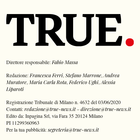
Direttore responsabile:
Fabio Massa
Redazione:
Francesca Ferri
,
Stefano Marrone
,
Andrea
Muratore
,
Maria Carla Rota
,
Federico Ughi
,
Alessia
Liparoti
Registrazione Tribunale di Milano n. 4632 del 03/06/2020
Contatti:
redazione@true-news.it
–
direzione@true-news.it
Edito da: Inpagina Srl, via Fara 35 20124 Milano
PI 11299360963
Per la tua pubblicità:
segreteria@true-news.it