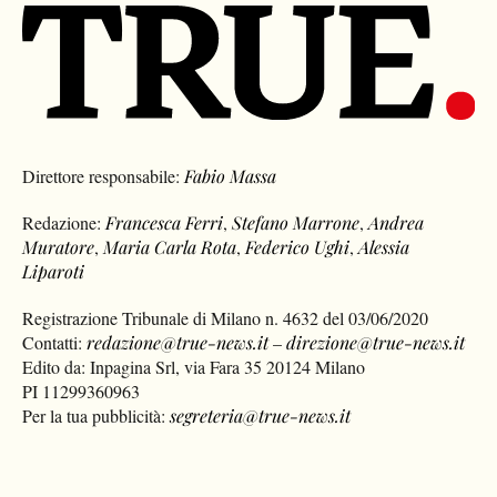
Direttore responsabile:
Fabio Massa
Redazione:
Francesca Ferri
,
Stefano Marrone
,
Andrea
Muratore
,
Maria Carla Rota
,
Federico Ughi
,
Alessia
Liparoti
Registrazione Tribunale di Milano n. 4632 del 03/06/2020
Contatti:
redazione@true-news.it
–
direzione@true-news.it
Edito da: Inpagina Srl, via Fara 35 20124 Milano
PI 11299360963
Per la tua pubblicità:
segreteria@true-news.it