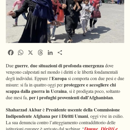
Facebook
WhatsApp
X
Threads
LinkedIn
Condividi
guerre
due situazioni di profonda emergenza
Due
,
dove
vengono calpestati nel mondo i diritti e le libertà fondamentali
Europa
degli individui. Eppure l’
si comporta con due pesi e due
proteggere e accogliere chi
misure: si fa in quattro oggi per
scappa dalla guerra in Ucraina
, si è prodigata poco, soltanto
per i profughi provenienti dall’Afghanistan
due mesi fa,
.
Shaharzad Akbar
Presidente uscente della Commissione
è
Indipendente Afghana per i Diritti Umani
, oggi vive in esilio.
La sua denuncia contro l’atteggiamento contraddittorio delle
istituzioni europee è arrivato dal webinar, “
Donne, Diritti e