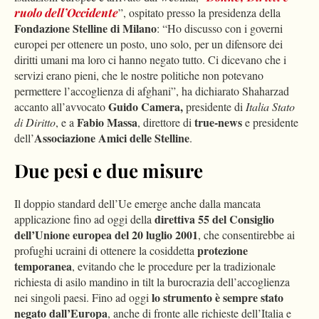
ruolo dell’Occidente
”, ospitato presso la presidenza della
Fondazione Stelline di Milano
: “Ho discusso con i governi
europei per ottenere un posto, uno solo, per un difensore dei
diritti umani ma loro ci hanno negato tutto. Ci dicevano che i
servizi erano pieni, che le nostre politiche non potevano
permettere l’accoglienza di afghani”, ha dichiarato Shaharzad
Guido Camera,
accanto all’avvocato
presidente di
Italia Stato
Fabio Massa
true-news
di Diritto
, e a
,
direttore di
e presidente
Associazione Amici delle Stelline
dell’
.
Due pesi e due misure
Il doppio standard dell’Ue emerge anche dalla mancata
direttiva 55 del Consiglio
applicazione fino ad oggi della
dell’Unione europea del 20 luglio 2001
, che consentirebbe ai
protezione
profughi ucraini di ottenere la cosiddetta
temporanea
, evitando che le procedure per la tradizionale
richiesta di asilo mandino in tilt la burocrazia dell’accoglienza
lo strumento è sempre stato
nei singoli paesi. Fino ad oggi
negato dall’Europa
, anche di fronte alle richieste dell’Italia e