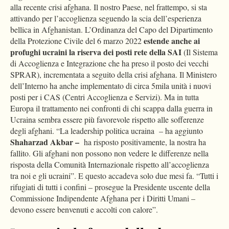
alla recente crisi afghana. Il nostro Paese, nel frattempo, si sta
attivando per l’accoglienza seguendo la scia dell’esperienza
bellica in Afghanistan. L’Ordinanza del Capo del Dipartimento
estende anche ai
della Protezione Civile del 6 marzo 2022
profughi ucraini la riserva dei posti rete della SAI
(Il Sistema
di Accoglienza e Integrazione che ha preso il posto dei vecchi
SPRAR), incrementata a seguito della crisi afghana. Il Ministero
dell’Interno ha anche implementato di circa 5mila unità i nuovi
posti per i CAS (Centri Accoglienza e Servizi). Ma in tutta
Europa il trattamento nei confronti di chi scappa dalla guerra in
Ucraina sembra essere più favorevole rispetto alle sofferenze
degli afghani.
“La leadership politica ucraina – ha aggiunto
Shaharzad Akbar –
ha risposto positivamente, la nostra ha
fallito. Gli afghani non possono non vedere le differenze nella
risposta della Comunità Internazionale rispetto all’accoglienza
tra noi e gli ucraini”. E questo accadeva solo due mesi fa. “Tutti i
rifugiati di tutti i confini – prosegue la Presidente uscente della
Commissione Indipendente Afghana per i Diritti Umani –
devono essere benvenuti e accolti con calore”.