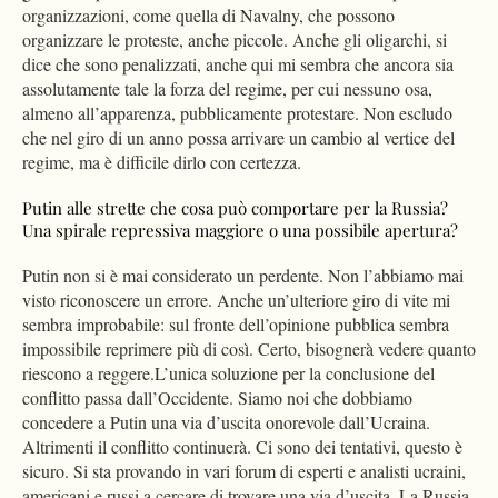
organizzazioni, come quella di Navalny, che possono
organizzare le proteste, anche piccole. Anche gli oligarchi, si
dice che sono penalizzati, anche qui mi sembra che ancora sia
assolutamente tale la forza del regime, per cui nessuno osa,
almeno all’apparenza, pubblicamente protestare. Non escludo
che nel giro di un anno possa arrivare un cambio al vertice del
regime, ma è difficile dirlo con certezza.
Putin alle strette che cosa può comportare per la Russia?
Una spirale repressiva maggiore o una possibile apertura?
Putin non si è mai considerato un perdente. Non l’abbiamo mai
visto riconoscere un errore. Anche un’ulteriore giro di vite mi
sembra improbabile: sul fronte dell’opinione pubblica sembra
impossibile reprimere più di così. Certo, bisognerà vedere quanto
riescono a reggere.L’unica soluzione per la conclusione del
conflitto passa dall’Occidente. Siamo noi che dobbiamo
concedere a Putin una via d’uscita onorevole dall’Ucraina.
Altrimenti il conflitto continuerà. Ci sono dei tentativi, questo è
sicuro. Si sta provando in vari forum di esperti e analisti ucraini,
americani e russi a cercare di trovare una via d’uscita. La Russia