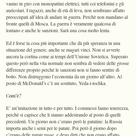
vanno in giro con monopattini elettrici, tutti coi telefonini e gli
auricolari. I ragazzi, anche di età di leva, non sembrano affatto
preoccupati all’idea di andare in guerra. Perchè non mandano al
fronte quelli di Mosca. La guerra è veramente qualcosa di
lontano e anche le sanzioni. Sarà una cosa molto lenta.
Ed è forse la cosa più importante che dà più speranza in una
situazione del genere, anche se magari vinci. Non si avverte
ancora la cortina come ai tempi dell’Unione Sovietica. Superato
questo però nella vita normale non sembra di vedere delle grosse
differenze proprio perché le sanzioni non si fanno sentire di
botto. Non distruggono l’economia da un giorno all’altro. Al
posto di McDonald’s c’è un sostituto, Yeda-i-tochka.
Com’è?
E’ un’imitazione in tutto e per tutto. I commessi fanno tenerezza,
perchè si capisce che li stanno addestrando al posto di quelli
precedenti. Un giorno non c’erano però le patatine: la Russia
importa anche i semi per le patate. Poi però il giorno dopo
c’erano delle patate russe, e devo dirti che non erano affatto