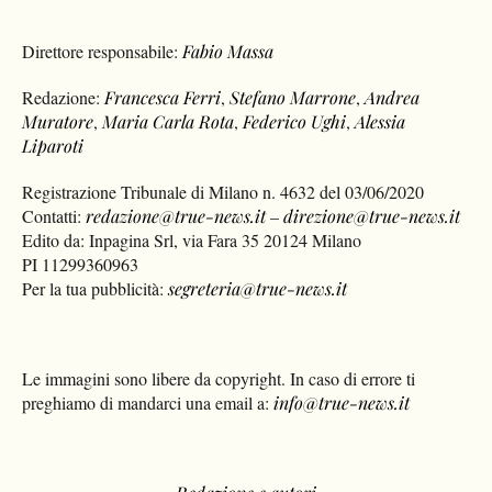
Direttore responsabile:
Fabio Massa
Redazione:
Francesca Ferri
,
Stefano Marrone
,
Andrea
Muratore
,
Maria Carla Rota
,
Federico Ughi
,
Alessia
Liparoti
Registrazione Tribunale di Milano n. 4632 del 03/06/2020
Contatti:
redazione@true-news.it
–
direzione@true-news.it
Edito da: Inpagina Srl, via Fara 35 20124 Milano
PI 11299360963
Per la tua pubblicità:
segreteria@true-news.it
Le immagini sono libere da copyright. In caso di errore ti
preghiamo di mandarci una email a:
info@true-news.it