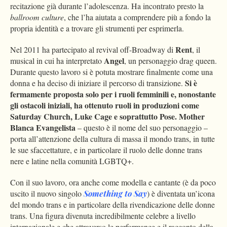
recitazione già durante l’adolescenza. Ha incontrato presto la
ballroom culture
, che l’ha aiutata a comprendere più a fondo la
propria identità e a trovare gli strumenti per esprimerla.
Rent
Nel 2011 ha partecipato al revival off-Broadway di
, il
Angel
musical in cui ha interpretato
, un personaggio drag queen.
Durante questo lavoro si è potuta mostrare finalmente come una
Si è
donna e ha deciso di iniziare il percorso di transizione.
fermamente proposta solo per i ruoli femminili e, nonostante
gli ostacoli iniziali, ha ottenuto ruoli in produzioni come
Saturday Church, Luke Cage e soprattutto Pose.
Mother
Blanca Evangelista
– questo è il nome del suo personaggio –
porta all’attenzione della cultura di massa il mondo trans, in tutte
le sue sfaccettature, e in particolare il ruolo delle donne trans
nere e latine nella comunità LGBTQ+.
Con il suo lavoro, ora anche come modella e cantante (è da poco
uscito il nuovo singolo
Something to Say
) è diventata un’icona
del mondo trans e in particolare della rivendicazione delle donne
trans. Una figura divenuta incredibilmente celebre a livello
internazionale e che attraverso le performance e il racconto della