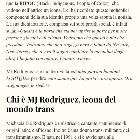
BIPOC
quella
(Black, Indigenous, People of Color), che
vedono nell’attrice un’icona. Lei ha ricordato queste molteplici
componenti della sua identità proprio una volta saputa la notizia.
La sua dichiarazione, comparsa sui suoi profili social, è infatti
stata:
«Questa è la porta che sta per aprire le porte per molte
persone giovani e di talento. Vedranno che questo è più che
possibile. Vedranno che una ragazza nera e latina da Newark,
New Jersey, che aveva il sogno cambiare la mentalità degli
altri, l’ha fatto con amore. L’amore vince».
MJ Rodriguez si è inoltre rivolta
«ai miei giovani bambini
LGBTQIA»
per dire
«noi siamo qui. La porta è ora aperta. Ora
raggiungete le stelle!».
Chi è MJ Rodriguez, icona del
mondo trans
Michaela Jaé Rodriguez è un’attrice e cantante statunitense di
origini latine e africane. Inoltre è una donna trans, militante del
transfemminismo. È nata nel 1991 e si è avvicinata alla