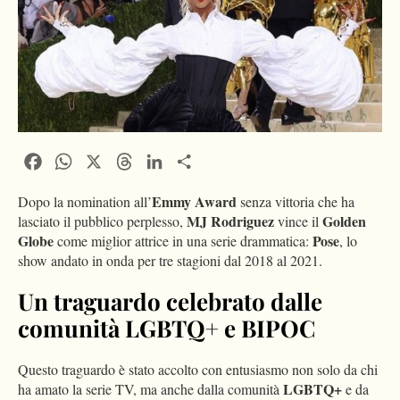
Facebook
WhatsApp
X
Threads
LinkedIn
Condividi
Emmy Award
Dopo la nomination all’
senza vittoria che ha
MJ Rodriguez
Golden
lasciato il pubblico perplesso,
vince il
Globe
Pose
come miglior attrice in una serie drammatica:
, lo
show andato in onda per tre stagioni dal 2018 al 2021.
Un traguardo celebrato dalle
comunità LGBTQ+ e BIPOC
Questo traguardo è stato accolto con entusiasmo non solo da chi
LGBTQ+
ha amato la serie TV, ma anche dalla comunità
e da