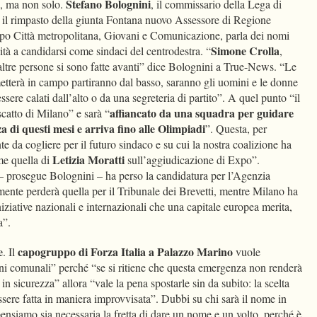
Stefano Bolognini
, ma non solo.
, il commissario della Lega di
il rimpasto della giunta Fontana nuovo Assessore di Regione
o Città metropolitana, Giovani e Comunicazione, parla dei nomi
Simone Crolla
ità a candidarsi come sindaci del centrodestra. “
,
 altre persone si sono fatte avanti” dice Bolognini a True-News. “Le
metterà in campo partiranno dal basso, saranno gli uomini e le donne
ssere calati dall’alto o da una segreteria di partito”. A quel punto “il
affiancato da una squadra per guidare
scatto di Milano” e sarà “
a di questi mesi e arriva fino alle Olimpiadi
”. Questa, per
e da cogliere per il futuro sindaco e su cui la nostra coalizione ha
Letizia Moratti
me quella di
sull’aggiudicazione di Expo”.
– prosegue Bolognini – ha perso la candidatura per l’Agenzia
nte perderà quella per il Tribunale dei Brevetti, mentre Milano ha
niziative nazionali e internazionali che una capitale europea merita,
a”.
e
capogruppo di Forza Italia a Palazzo Marino
. Il
vuole
ioni comunali” perché “se si ritiene che questa emergenza non renderà
in sicurezza” allora “vale la pena spostarle sin da subito: la scelta
sere fatta in maniera improvvisata”. Dubbi su chi sarà il nome in
ensiamo sia necessaria la fretta di dare un nome e un volto, perché è