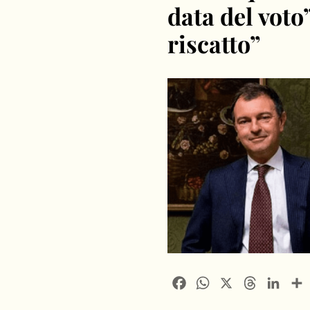
data del voto
riscatto”
Facebook
WhatsApp
X
Threads
Linke