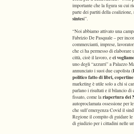
importante che la figura su cui r
parte dei partiti della coalizione
sintes
i”.
“Noi abbiamo attivato una campa
Fabrizio De Pasquale – per incontr
commercianti, imprese, lavorator
che ci ha permesso di elaborare u
ci vogliam
città, cioè il lavoro, e
uno degli “azzurri” a Palazzo Ma
annunciato i suoi due capolista (
politico fatto di libri, copertin
marketing è utile solo a chi si ca
parlano i risultati e il bilancio d
riapertura dei 
fissato, come la
autoproclamata ossessione per le
che sull’emergenza Covid il sinda
Regione il compito di guidare le
di giudizio per i cittadini nelle u