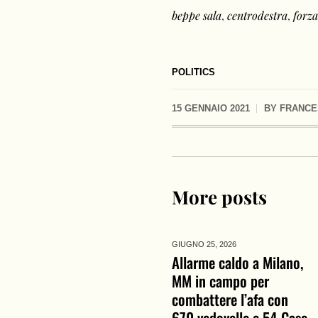
beppe sala
,
centrodestra
,
forza
POLITICS
15 GENNAIO 2021
BY
FRANCE
More posts
GIUGNO 25,
2026
Allarme caldo a Milano,
MM in campo per
combattere l’afa con
670 vedovelle e 54 Case