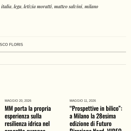
 italia
,
lega
,
letizia moratti
,
matteo salvini
,
milano
SCO FLORIS
MAGGIO 20,
2026
MAGGIO 11,
2026
MM porta la propria
“Prospettive in bilico”:
esperienza sulla
a Milano la 28esima
resilienza idrica nel
edizione di Futuro
progetto europeo
Direzione Nord. VIDEO