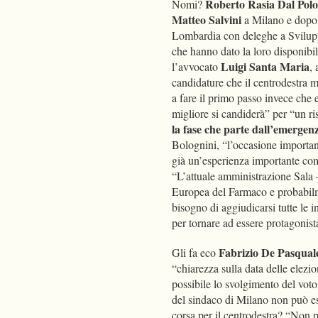
Roberto Rasia Dal Polo
Nomi?
Matteo Salvini
a Milano e dopo 
Lombardia con deleghe a Svilupp
che hanno dato la loro disponibil
Luigi Santa Maria
l’avvocato
,
candidature che il centrodestra 
a fare il primo passo invece che e
migliore si candiderà” per “un ri
la fase che parte dall’emergenz
Bolognini, “l’occasione important
già un’esperienza importante co
“L’attuale amministrazione Sala 
Europea del Farmaco e probabilme
bisogno di aggiudicarsi tutte le i
per tornare ad essere protagonist
Fabrizio De Pasqual
Gli fa eco
“chiarezza sulla data delle elez
possibile lo svolgimento del voto 
del sindaco di Milano non può es
corsa per il centrodestra? “Non p