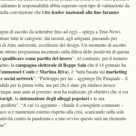
icadranno le responsabilità abbia superato ogni tipo di valutazione da
i tre leader nazionali alla fine faranno
, nella convinzione che
gna di ascolto da settembre fino ad oggi – spiega a True-News
are tutte le categorie: dai tassisti, agli artigiani, passando per
i di Atm, università, eccellenze del design. Un momento di ascolto
n ottimo programma incentrato sulla difesa delle positività di questa
o qualificare come partito del lavoro
”. Al contrario, per il numero
campagna elettorale di Beppe Sala
rino, la
che il 14 gennaio ha
Emmanuel Conte
Martina Riva
marketing
e
), è “tutta basata sul
e e social network
”. “Purtroppo per lui – aggiunge De Pasquale – il
ndida per la prima volta, ma per chi è stato già sindaco invece
i cinque anni anni al governo: non ha realizzato gli obiettivi che si era
Navigl
sistemazione degli alloggi popolari
i, la
e la sua
 periferie”. “A cui va aggiunto – chiude il consigliere comunale –
co si è mantenuto esterno rispetto alla crisi, scaricando sulla sola
 attività contro la pandemia e a mio avviso questo sarà un elemento
rne”.