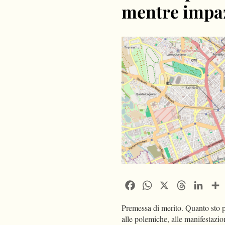
mentre impaz
Facebook
WhatsApp
X
Threads
Linke
Premessa di merito. Quanto sto per
alle polemiche, alle manifestazion