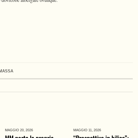
 MASSA
MAGGIO 20,
2026
MAGGIO 11,
2026
MM porta la propria
“Prospettive in bilico”: