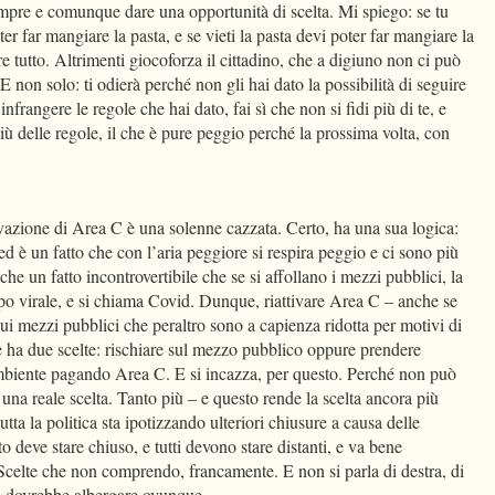
empre e comunque dare una opportunità di scelta. Mi spiego: se tu
ter far mangiare la pasta, e se vieti la pasta devi poter far mangiare la
e tutto. Altrimenti giocoforza il cittadino, che a digiuno non ci può
 E non solo: ti odierà perché non gli hai dato la possibilità di seguire
 infrangere le regole che hai dato, fai sì che non si fidi più di te, e
più delle regole, il che è pure peggio perché la prossima volta, con
tivazione di Area C è una solenne cazzata. Certo, ha una sua logica:
ed è un fatto che con l’aria peggiore si respira peggio e ci sono più
he un fatto incontrovertibile che se si affollano i mezzi pubblici, la
ipo virale, e si chiama Covid. Dunque, riattivare Area C – anche se
ui mezzi pubblici che peraltro sono a capienza ridotta per motivi di
re ha due scelte: rischiare sul mezzo pubblico oppure prendere
ambiente pagando Area C. E si incazza, per questo. Perché non può
 una reale scelta. Tanto più – e questo rende la scelta ancora più
tta la politica sta ipotizzando ulteriori chiusure a causa delle
o deve stare chiuso, e tutti devono stare distanti, e va bene
Scelte che non comprendo, francamente. E non si parla di destra, di
so dovrebbe albergare ovunque.