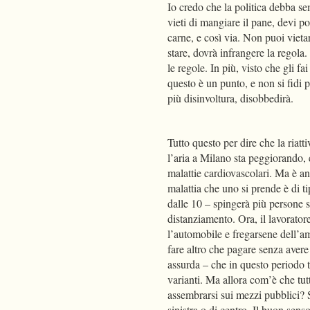
Io credo che la politica debba s
vieti di mangiare il pane, devi po
carne, e così via. Non puoi vietar
stare, dovrà infrangere la regola.
le regole. In più, visto che gli fai
questo è un punto, e non si fidi 
più disinvoltura, disobbedirà.
Tutto questo per dire che la riat
l’aria a Milano sta peggiorando, 
malattie cardiovascolari. Ma è anc
malattia che uno si prende è di t
dalle 10 – spingerà più persone s
distanziamento. Ora, il lavorato
l’automobile e fregarsene dell’
fare altro che pagare senza avere
assurda – che in questo periodo tu
varianti. Ma allora com’è che tutt
assembrarsi sui mezzi pubblici? 
sinistra o di centro. Il buon sen