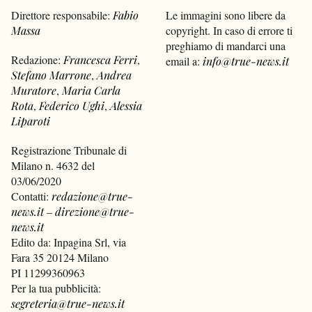
Direttore responsabile:
Fabio
Le immagini sono libere da
Massa
copyright. In caso di errore ti
preghiamo di mandarci una
Redazione:
Francesca Ferri
,
email a:
info@true-news.it
Stefano Marrone
,
Andrea
Muratore
,
Maria Carla
Rota
,
Federico Ughi
,
Alessia
Liparoti
Registrazione Tribunale di
Milano n. 4632 del
03/06/2020
Contatti:
redazione@true-
news.it
–
direzione@true-
news.it
Edito da: Inpagina Srl, via
Fara 35 20124 Milano
PI 11299360963
Per la tua pubblicità:
segreteria@true-news.it