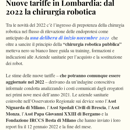
Nuove tariffe in Lombardia: dal
2022 la chirurgia robotica
Tra le novità del 2022 c’è l’ingresso di prepotenza della chirurgia
robotica nel flusso di rilevazione delle endoprotesi come
anticipato da
una delibera di inizio novembre 2021
che
“chirurgia robotica pubblica”
oltre a sancire il principio della
metteva nero su bianco linee guida su training, formazioni e
indicazioni alle Aziende sanitarie per l’acquisto e la sostituzione
dei robot.
che potranno comunque essere
Le stime delle nuove tariffe –
aggiornate nel 2022
– derivano da un’indagine conoscitiva
informale condotta analizzando i costi comunicati dagli erogatori
nei primi nove mesi dell’anno 2021. Le aziende sanitarie
Asst
coinvolte nell’Osservatorio Regionale sui device sono l’
Niguarda di Milano
Asst Spedali Civili di Brescia
Asst
, l’
, l’
Monza
Asst Papa Giovanni XXIII di Bergamo
, l’
e la
Fondazione IRCCS Besta di Milano
che hanno inviato i loro
report fra il 12 gennaio 2022 e la fine del mese.