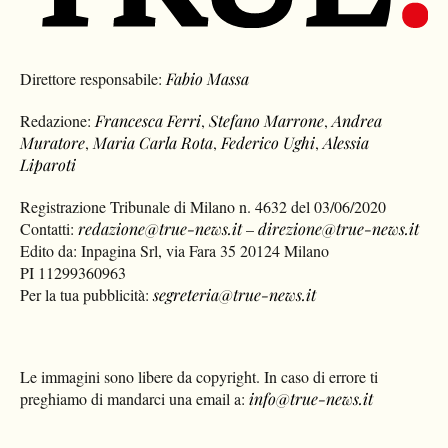
Direttore responsabile:
Fabio Massa
Redazione:
Francesca Ferri
,
Stefano Marrone
,
Andrea
Muratore
,
Maria Carla Rota
,
Federico Ughi
,
Alessia
Liparoti
Registrazione Tribunale di Milano n. 4632 del 03/06/2020
Contatti:
redazione@true-news.it
–
direzione@true-news.it
Edito da: Inpagina Srl, via Fara 35 20124 Milano
PI 11299360963
Per la tua pubblicità:
segreteria@true-news.it
Le immagini sono libere da copyright. In caso di errore ti
preghiamo di mandarci una email a:
info@true-news.it