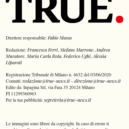
Direttore responsabile:
Fabio Massa
Redazione:
Francesca Ferri
,
Stefano Marrone
,
Andrea
Muratore
,
Maria Carla Rota
,
Federico Ughi
,
Alessia
Liparoti
Registrazione Tribunale di Milano n. 4632 del 03/06/2020
Contatti:
redazione@true-news.it
–
direzione@true-news.it
Edito da: Inpagina Srl, via Fara 35 20124 Milano
PI 11299360963
Per la tua pubblicità:
segreteria@true-news.it
Le immagini sono libere da copyright. In caso di errore ti