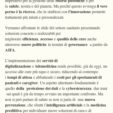
risorse pubbliche
imperativo per la gestione delle
e per
salute
il vero
la
, nostra e del pianeta. Ma perché questo avvenga
perno è la ricerca
l’innovazione
, che in simbiosi con
permette
trattamenti più mirati e personalizzati.
Verranno affrontate le sfide del settore sanitario presentando
soluzioni concrete e realizzabili per
efficienza
accesso
qualità delle cure
migliorare
,
e
anche
nuove politiche
governance
attraverso
in termini di
a partire da
AIFA
.
servizi di
L’implementazione dei
digitalizzazione
telemedicina
e
rende possibile, già da oggi, un
accesso alle cure più equo e sicuro, riducendo al contempo
tempi di attesa
costi per gli spostamenti di
i
e abbattendo i
pazienti e caregiver
. Un aspetto altrettanto fondamentale è
della protezione dei dati
cybersicurezza
quello
e la
:
due temi
sui quali è già da tempo avviato un importante confronto. Ma
nuova
non si può parlare di salute se non si parla di una
prevenzione
intelligenza artificiale
medicina
, che sfrutti l’
e la
predittiva
per individuare nuove soluzioni di cura e di