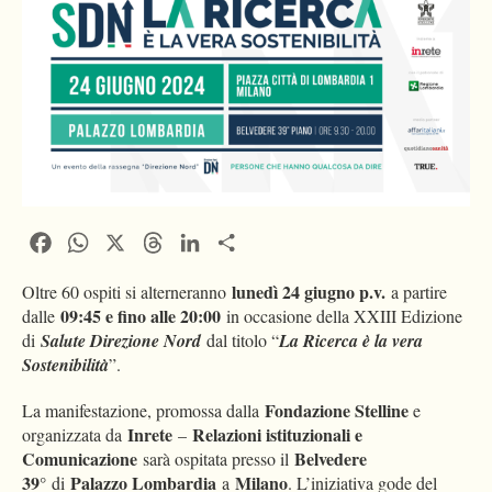
Facebook
WhatsApp
X
Threads
LinkedIn
Condividi
lunedì 24 giugno p.v.
Oltre 60 ospiti si alterneranno
a partire
09:45 e fino alle 20:00
dalle
in occasione della XXIII Edizione
di
Salute Direzione Nord
dal titolo “
La Ricerca è la vera
Sostenibilità
”.
Fondazione Stelline
La manifestazione, promossa dalla
e
Inrete
Relazioni istituzionali e
organizzata da
–
Comunicazione
Belvedere
sarà ospitata presso il
39°
Palazzo Lombardia
Milano
di
a
. L’iniziativa gode del