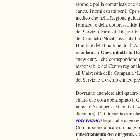
giorno e poi la comunicazione del
carica, i nomi estratti per il Cpr 
medico che nella Regione guida
Ida 
Farmaco, e della dottoressa
del Servizio Farmaci, Dispositiv
del Comitato. Novità assoluta l’
Direttore del Dipartimento di A
Giovambattista De
riconfermati
“new entry” che corrispondono 
responsabile del Centro regiona
all’Università della Campania “L
dei Servizi e Governo clinico pr
Dovranno attendere altri quattro
chiaro che cosa abbia spinto il G
nuovi: c’è chi pensa si tratti di 
dicembre). Chi ritiene invece c
governance
legata alle agenzi
Commissione unica e un maggior
l’insediamento dei dirigenti.
Com