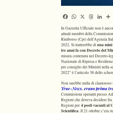
Facebook
WhatsApp
X
Threads
Linke
In Gazzetta Ufficiale non è anco
attuali membri della Commissione
Rimborso (Cpr) dell’Agenzia Ital
una mini
2022. Si tratterebbe di
tre anni fa con Decreto del Mi
misura contenuta nel Decreto-leg
Nazionale di Ripresa e Resilienza
pre consiglio dei Ministri nella s
2022” è l’articolo 38 dello schem
Non sarebbe nulla di clamoroso s
True-News, erano prima tr
Commissioni operanti presso Aifa
Regioni che doveva decidere fr
4 posti vacanti al
Regioni per
Scientifica
. Il 21 ottobre c’era s