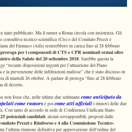
dIn
Condividi
ra stato pubblicato. Ma il rumor a Roma circola con insistenza. Gli
 consultiva tecnico-scientifica (Cts) e del Comitato Prezzi e
iana del Farmaco (Aifa) resterebbero in carica fino al 28 febbraio
 proroga per i componenti di CTS e CPR nominati ormai oltre
nistro della Salute del 20 settembre 2018
. Sarebbe questa la
ge “recante disposizioni urgenti per l’attuazione del Piano
 e la prevenzione delle infiltrazioni mafiose” che è stato discusso in
era di martedì 26 ottobre. A parlare di proroga “fino al 28 febbraio
a di decreto.
e non fosse che, nelle ultime due settimane
come anticipato da
apelati come rumors
e poi
come atti ufficiali
i rinnovi delle due
. Con tanto di accordo in sede di Conferenza Unificata Stato-
25 potenziali candidati
a
, alcuni sovrapponibili, proposti dalle
 Comitato Prezzi e Rimborso e 4 alla Commissione Tecnico-
tata l’ultima riunione definitiva per approvazione dell’ordine del