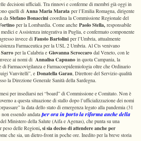
le decisioni ufficiali. Tra rinnovi e conferme di membri già oggi in
Anna Maria Marata
sono quelli di
per l’Emilia Romagna, dirigente
Stefano Bonaccini
ta da
coordina la Commissione Regionale del
Fortino
Paolo Stella,
per la Lombardia. Come anche
responsabile
i medici e Assistenza integrativa in Puglia, e confermato componente
Fausto Bartolini
ingresso invece di
per l’Umbria, attualmente
ssistenza Farmaceutica per la USL 2 Umbria. Al Cts venivano
 Sarro
Giovanna Scroccaro
per la Calabria e
dal Veneto, con le
Annalisa Capuano
invece ai nomi di
in quota Campania, la
le di Farmacovigilanza e Farmacoepidemiologia oltre che Ordinario
Donatella Garau
uigi Vanvitelli”, e
, Direttore del Servizio qualità
esso la Direzione Generale Sanità della Sardegna.
 mesi per insediarsi nei “board” di Commissione e Comitato. Non è
overno a questa situazione di stallo dopo l’ufficializzazione dei nomi
“sorpassare” la data dello stato di emergenza legato alla pandemia (31
he non essendo andata
per ora in porto la riforma anche della
e del Ministero della Salute (Aifa e Agenas), che punta su una
, si sia deciso di attendere anche per
 peso delle Regioni
e che sia, un dietro-front in poche ore. Inedito per la breve storia