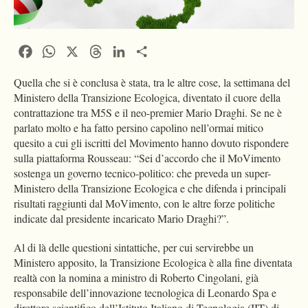
Facebook
WhatsApp
X
Threads
LinkedIn
Condividi
Quella che si è conclusa è stata, tra le altre cose, la settimana del
Ministero della Transizione Ecologica, diventato il cuore della
contrattazione tra M5S e il neo-premier Mario Draghi. Se ne è
parlato molto e ha fatto persino capolino nell’ormai mitico
quesito a cui gli iscritti del Movimento hanno dovuto rispondere
sulla piattaforma Rousseau: “Sei d’accordo che il MoVimento
sostenga un governo tecnico-politico: che preveda un super-
Ministero della Transizione Ecologica e che difenda i principali
risultati raggiunti dal MoVimento, con le altre forze politiche
indicate dal presidente incaricato Mario Draghi?”.
Al di là delle questioni sintattiche, per cui servirebbe un
Ministero apposito, la Transizione Ecologica è alla fine diventata
realtà con la nomina a ministro di Roberto Cingolani, già
responsabile dell’innovazione tecnologica di Leonardo Spa e
direttore scientifico dell’Istituto Italiano di Tecnologia (IIT) di