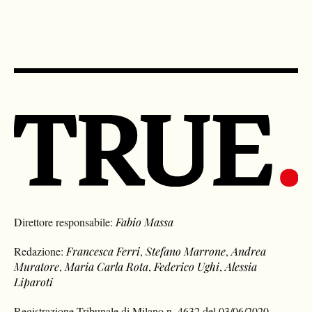
Direttore responsabile:
Fabio Massa
Redazione:
Francesca Ferri
,
Stefano Marrone
,
Andrea
Muratore
,
Maria Carla Rota
,
Federico Ughi
,
Alessia
Liparoti
Registrazione Tribunale di Milano n. 4632 del 03/06/2020
Contatti:
redazione@true-news.it
–
direzione@true-news.it