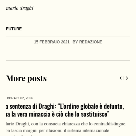
mario draghi
FUTURE
15 FEBBRAIO 2021
BY
REDAZIONE
More posts
SETTEMBRE 16,
2025
Draghi avverte l’Ue: “L’inazione minaccia anche la
sovranità”
Mario Draghi avverte l'Ue: l'inazione mette a rischio sovranità e
competitività europea. Critiche a energia, burocrazia e digitale