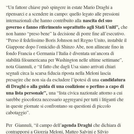
“Un fattore chiave può spingere in estate Mario Draghi a
ripensarci e a scendere in campo: quello legato alle pressioni
nascita del suo
internazionali che hanno contribuito alla
governo e fanno riferimento soprattutto agli Stati Uniti”,
che
non hanno “preso bene” la decisione di porre fine all’esecutivo.
“Perso il fedelissimo Boris Johnson nel Regno Unito, instabile il
Giappone dopo l’omicidio di Shinzo Abe, non allineate fino in
fondo Francia e Germania l’Italia è diventata un’ancora di
stabilità filoamericana per Washington nelle ultime settimane”,
nota Giannuli, e “il fatto che dagli Usa siano arrivati chiari
segnali circa la scarsa fiducia riposta nella Meloni lascia
candidatura
presagire che non sia da escludere l’ipotesi di una
di Draghi o alla guida di una coalizione o perfino a capo di
una lista personale”,
una “lista civica nazionale attorno a cui
sarebbe giocoforza necessario aggregarsi per tutti i litiganti che
in queste giornate si confrontano su questioni di piccolo
cabotaggio”.
agenda Draghi
Per Giannuli, “il campo dell’
che dichiara di
contrapporsi a Giorgia Meloni, Matteo Salvini e Silvio