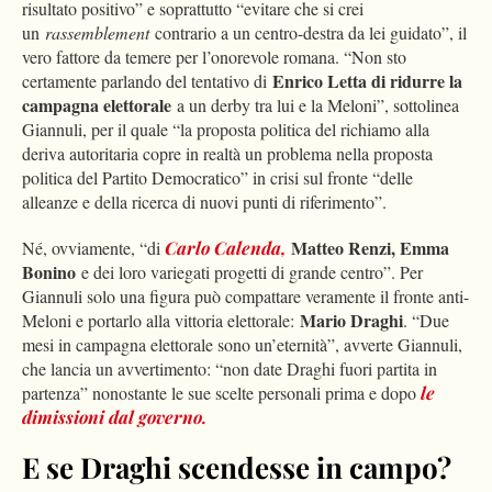
risultato positivo” e soprattutto “evitare che si crei
un
rassemblement
contrario a un centro-destra da lei guidato”, il
vero fattore da temere per l’onorevole romana. “Non sto
Enrico Letta di ridurre la
certamente parlando del tentativo di
campagna elettorale
a un derby tra lui e la Meloni”, sottolinea
Giannuli, per il quale “la proposta politica del richiamo alla
deriva autoritaria copre in realtà un problema nella proposta
politica del Partito Democratico” in crisi sul fronte “delle
alleanze e della ricerca di nuovi punti di riferimento”.
Matteo Renzi, Emma
Né, ovviamente, “di
Carlo Calenda,
Bonino
e dei loro variegati progetti di grande centro”. Per
Giannuli solo una figura può compattare veramente il fronte anti-
Mario Draghi
Meloni e portarlo alla vittoria elettorale:
. “Due
mesi in campagna elettorale sono un’eternità”, avverte Giannuli,
che lancia un avvertimento: “non date Draghi fuori partita in
partenza” nonostante le sue scelte personali prima e dopo
le
dimissioni dal governo.
E se Draghi scendesse in campo?