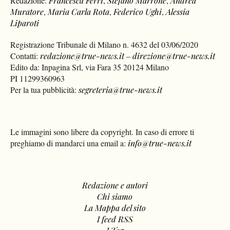
Muratore
,
Maria Carla Rota
,
Federico Ughi
,
Alessia
Liparoti
Registrazione Tribunale di Milano n. 4632 del 03/06/2020
Contatti:
redazione@true-news.it
–
direzione@true-news.it
Edito da: Inpagina Srl, via Fara 35 20124 Milano
PI 11299360963
Per la tua pubblicità:
segreteria@true-news.it
Le immagini sono libere da copyright. In caso di errore ti
preghiamo di mandarci una email a:
info@true-news.it
Redazione e autori
Chi siamo
La Mappa del sito
I feed RSS
I Tag