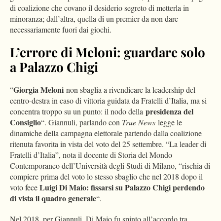
di coalizione che covano il desiderio segreto di metterla in
minoranza; dall’altra, quella di un premier da non dare
necessariamente fuori dai giochi.
L’errore di Meloni: guardare solo
a Palazzo Chigi
Giorgia Meloni
“
non sbaglia a rivendicare la leadership del
centro-destra in caso di vittoria guidata da Fratelli d’Italia, ma si
presidenza del
concentra troppo su un punto: il nodo della
Consiglio
“. Giannuli, parlando con
True News
legge le
dinamiche della campagna elettorale partendo dalla coalizione
ritenuta favorita in vista del voto del 25 settembre. “La leader di
Fratelli d’Italia”, nota il docente di Storia del Mondo
Contemporaneo dell’Università degli Studi di Milano, “rischia di
compiere prima del voto lo stesso sbaglio che nel 2018 dopo il
Luigi Di Maio: fissarsi su Palazzo Chigi perdendo
voto fece
di vista il quadro generale
“.
Nel 2018, per Giannuli, Di Maio fu spinto all’accordo tra