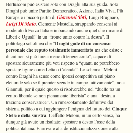
Berlusconi può esistere solo con Draghi alla sua guida. Solo
Draghi può unire Partito Democratico, Azione, Italia Viva, Più
Europa e i piccoli partiti di
Giovanni Toti,
Luigi Brugnaro,
Luigi Di Maio
, Clemente Mastella, strappando consensi ai
moderati di Forza Italia e imbarcando anche quel che rimane di
Liberi e Uguali” in un “fronte unito contro la destra”. Il
Draghi gode di un consenso
politologo sottolinea che “
personale che reputo totalmente immeritato
ma che esiste e
di cui non si può fare a meno di tenere conto”, capace di
spostare sicuramente più voti rispetto a “quanti ne potrebbero
spostare figure come Letta o Calenda”. Lo schema “Meloni
contro Draghi ha senso come ipotesi competitiva sul piano
elettorale solo se il premier scende in campo fattivamente”, nota
Giannuli, per il quale questo si risolverebbe nel “duello tra un
centro liberale se non pienamente liberista” e una “destra a
trazione conservatrice”. Un rimescolamento definitivo del
Cinque
sistema politico a cui aggiungere l’enigma del futuro dei
Stelle e della sinistra
. L’effetto-Meloni, in un certo senso, ha
dunque già avuto un risultato: spostare a destra l’asse della
politica italiana. E arrivare alla de-istituzionalizzazione e alla