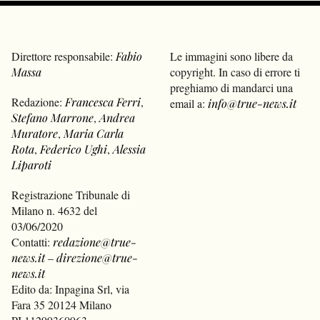
Direttore responsabile:
Fabio
Le immagini sono libere da
Massa
copyright. In caso di errore ti
preghiamo di mandarci una
Redazione:
Francesca Ferri
,
email a:
info@true-news.it
Stefano Marrone
,
Andrea
Muratore
,
Maria Carla
Rota
,
Federico Ughi
,
Alessia
Liparoti
Registrazione Tribunale di
Milano n. 4632 del
03/06/2020
Contatti:
redazione@true-
news.it
–
direzione@true-
news.it
Edito da: Inpagina Srl, via
Fara 35 20124 Milano