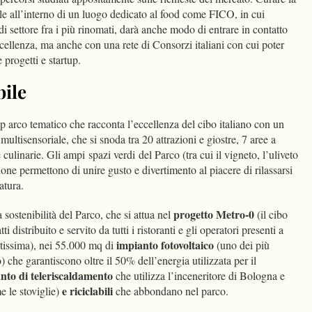
le all’interno di un luogo dedicato al food come FICO, in cui
i settore fra i più rinomati, darà anche modo di entrare in contatto
cellenza, ma anche con una rete di Consorzi italiani con cui poter
 progetti e startup.
bile
arco tematico che racconta l’eccellenza del cibo italiano con un
ultisensoriale, che si snoda tra 20 attrazioni e giostre, 7 aree a
 culinarie. Gli ampi spazi verdi del Parco (tra cui il vigneto, l’uliveto
agione permettono di unire gusto e divertimento al piacere di rilassarsi
atura.
progetto Metro-0
 sostenibilità del Parco, che si attua nel
(il cibo
i distribuito e servito da tutti i ristoranti e gli operatori presenti a
impianto fotovoltaico
tissima), nei 55.000 mq di
(uno dei più
o) che garantiscono oltre il 50% dell’energia utilizzata per il
nto di teleriscaldamento
che utilizza l’inceneritore di Bologna e
e riciclabili
 le stoviglie)
che abbondano nel parco.