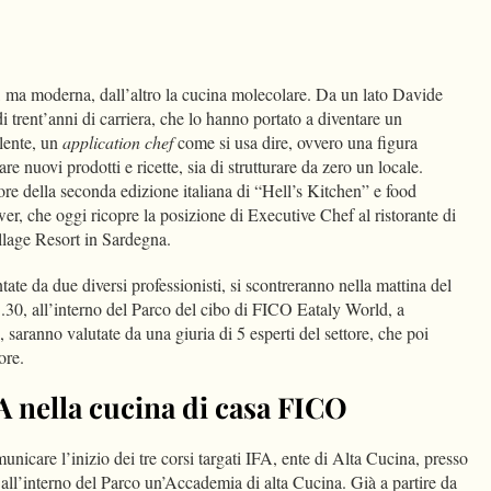
dIn
Condividi
e, ma moderna, dall’altro la cucina molecolare. Da un lato Davide
i trent’anni di carriera, che lo hanno portato a diventare un
lente, un
application chef
come si usa dire, ovvero una figura
re nuovi prodotti e ricette, sia di strutturare da zero un locale.
re della seconda edizione italiana di “Hell’s Kitchen” e food
wer, che oggi ricopre la posizione di Executive Chef al ristorante di
illage Resort in Sardegna.
tate da due diversi professionisti, si scontreranno nella mattina del
3.30, all’interno del Parco del cibo di FICO Eataly World, a
, saranno valutate da una giuria di 5 esperti del settore, che poi
ore.
FA nella cucina di casa FICO
unicare l’inizio dei tre corsi targati IFA, ente di Alta Cucina, presso
all’interno del Parco un’Accademia di alta Cucina. Già a partire da