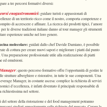
:
pare a tre percorsi formativi diversi
:
orsi enogastronomici
guidare turisti e appassionati di
cellenze di un territorio ricco come il nostro, comporta competenze e
compito di accrescere e affinare. La ricerca dei prodotti tipici, l’amore
le per le diverse tradizioni italiane danno al tour manager gli strumenti
ttare esperienze uniche nel loro genere.
Cucina molecolare:
guidati dallo chef Davide Damiano, è possibile
te di cottura per creare nuovi sapori e migliorare i piatti dal punto
 Una preparazione professionale utile alla realizzazione di piatti
me ed emulsioni.
 Manager
: questo percorso formativo offre l’opportunità di gestire le
elle strutture alberghiere e ristorative, in tutte le sue componenti. Una
everage Manager, in costante ascesa: complice la richiesta di servizi
nomici d’eccellenza, è infatti diventato il principale responsabile di
ra richiestissima nel settore.
isti del settore della ristorazione e del food management potranno
 percorsi studiati appositamente sulle richieste del mercato. Curare la