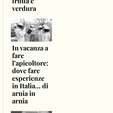
frutta e
verdura
In vacanza a
fare
l’apicoltore:
dove fare
esperienze
in Italia… di
arnia in
arnia