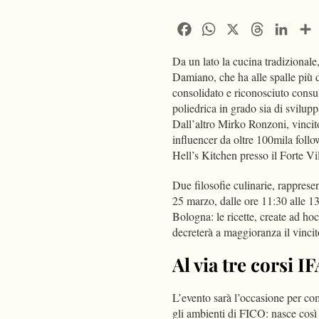
Facebook
WhatsApp
X
Threads
Linke
Da un lato la cucina tradizional
Damiano, che ha alle spalle più d
consolidato e riconosciuto consu
poliedrica in grado sia di sviluppa
Dall’altro Mirko Ronzoni, vincito
influencer da oltre 100mila follo
Hell’s Kitchen presso il Forte V
Due filosofie culinarie, rappresen
25 marzo, dalle ore 11:30 alle 1
Bologna: le ricette, create ad hoc
decreterà a maggioranza il vincit
Al via tre corsi I
L’evento sarà l’occasione per com
gli ambienti di FICO: nasce così 