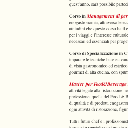
quest’anno, sarà possibile parteci
Corso in
Management di perc
enogastronomia, attraverso le ec
attitudini che questo corso ha il 
per i viaggi e l’interesse cultura
necessari ed essenziali per proge
Corso di Specializzazione in 
imparare le tecniche base e avanza
di vista gastronomico ed estetico.
gourmet di alta cucina, con spu
Master per Food&Beverage
attività legate alla ristorazione n
professione, quella del Food & B
di qualità e di prodotti enogastro
ogni attività di ristorazione, figu
Tutti i futuri chef e i profession
formarsi e specializzarsi grazie a