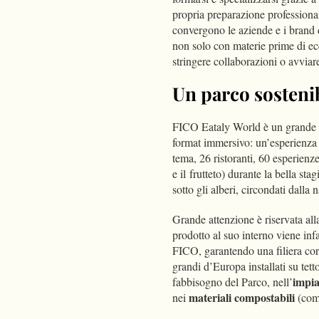
propria preparazione professiona
convergono le aziende e i brand d
non solo con materie prime di ec
stringere collaborazioni o avviare
Un parco sosteni
FICO Eataly World è un grande p 
format immersivo: un’esperienza m
tema, 26 ristoranti, 60 esperienze
e il frutteto) durante la bella st
sotto gli alberi, circondati dalla n
Grande attenzione è riservata alla
prodotto al suo interno viene infatt
FICO, garantendo una filiera cor
grandi d’Europa installati su tett
impia
fabbisogno del Parco, nell’
materiali compostabili
nei
(come