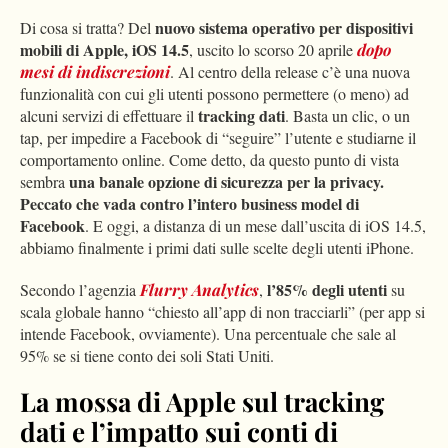
nuovo sistema operativo per dispositivi
Di cosa si tratta? Del
mobili di Apple, iOS 14.5
, uscito lo scorso 20 aprile
dopo
mesi di indiscrezioni
. Al centro della release c’è una nuova
funzionalità con cui gli utenti possono permettere (o meno) ad
tracking dati
alcuni servizi di effettuare il
. Basta un clic, o un
tap, per impedire a Facebook di “seguire” l’utente e studiarne il
comportamento online. Come detto, da questo punto di vista
una banale opzione di sicurezza per la privacy.
sembra
Peccato che vada contro l’intero business model di
Facebook
. E oggi, a distanza di un mese dall’uscita di iOS 14.5,
abbiamo finalmente i primi dati sulle scelte degli utenti iPhone.
l’85% degli utenti
Secondo l’agenzia
Flurry Analytics
,
su
scala globale hanno “chiesto all’app di non tracciarli” (per app si
intende Facebook, ovviamente). Una percentuale che sale al
95% se si tiene conto dei soli Stati Uniti.
La mossa di Apple sul tracking
dati e l’impatto sui conti di