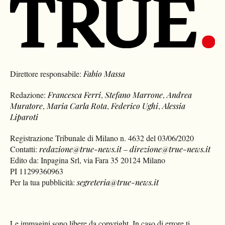
Direttore responsabile:
Fabio Massa
Redazione:
Francesca Ferri
,
Stefano Marrone
,
Andrea
Muratore
,
Maria Carla Rota
,
Federico Ughi
,
Alessia
Liparoti
Registrazione Tribunale di Milano n. 4632 del 03/06/2020
Contatti:
redazione@true-news.it
–
direzione@true-news.it
Edito da: Inpagina Srl, via Fara 35 20124 Milano
PI 11299360963
Per la tua pubblicità:
segreteria@true-news.it
Le immagini sono libere da copyright. In caso di errore ti