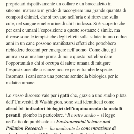
proprietari rispettivamente un collare e un braccialetto in
silicone, materiale in grado di raccogliere una grande quantità di
composti chimici, che si trovano nell’aria e si ritrovano sulla
cute, nel sangue e nelle urine di chi li indossa. Si è scoperto che
per cani e umani l’esposizione a queste sostanze è simile, ma
diverse sono le tempistiche degli effetti sulla salute: in uno o due
anni in un cane possono manifestarsi effetti che potrebbero
richiedere decenni per emergere nell’uomo. Come dire, gli
animali si ammalano prima di noi e questo potrebbe dare
l’opportunità a chi si occupa di salute umana di mitigare
l’esposizione alle sostanze nocive per entrambe le specie.
Insomma, i cani sono una potente sentinella biologica per le
malattie umane.
gatti
Lo stesso discorso vale per i
che, grazie a uno studio pilota
dell’Università di Washington, sono stati identificati come
indicatori biologici dell’inquinamento da metalli
attendibili
pesanti
, piombo in particolare. “
Il nostro studio –
si legge
nell’articolo pubblicato su
Environmental Science and
Pollution Research
–
ha analizzato la
concentrazione di