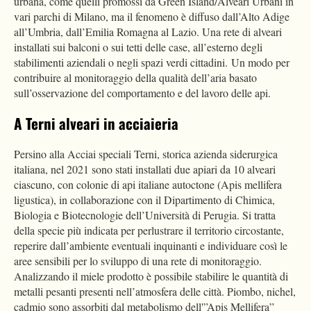
urbana, come quelli promossi da
Green Island/Alveari Urbani in
vari parchi di Milano, ma il fenomeno è diffuso dall’Alto Adige
all’Umbria, dall’Emilia Romagna al Lazio. Una rete di alveari
installati sui balconi o sui tetti delle case, all’esterno degli
stabilimenti aziendali o negli spazi verdi cittadini. Un modo per
contribuire al monitoraggio della qualità dell’aria basato
sull’osservazione del comportamento e del lavoro delle api.
A Terni alveari in acciaieria
Persino alla Acciai speciali Terni, storica azienda siderurgica
italiana, nel 2021 sono stati installati due apiari da 10 alveari
ciascuno, con colonie di api italiane autoctone (Apis mellifera
ligustica), in collaborazione con il Dipartimento di Chimica,
Biologia e Biotecnologie dell’Università di Perugia. Si tratta
della specie più indicata per perlustrare il territorio circostante,
reperire dall’ambiente eventuali inquinanti e individuare così le
aree sensibili per lo sviluppo di una rete di monitoraggio.
Analizzando il miele prodotto è possibile stabilire le quantità di
metalli pesanti presenti nell’atmosfera delle città. Piombo, nichel,
cadmio sono assorbiti dal metabolismo dell'”Apis Mellifera”