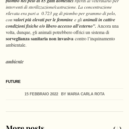
piombo nel pelo di 85 gatti domestici
riferiti al veterinario per
interventi di sterilizzazione/castrazione. La concentrazione
rilevata era pari a 0.723 μg di piombo per grammo di pelo,
con
valori più elevati per le femmine
e gli
animali in cattive
condizioni fisiche e/o libero accesso all’esterno”.
Ancora una
volta, dunque, gli animali potrebbero offrici un sistema di
sorveglianza sanitaria non invasiva
contro l’inquinamento
ambientale.
ambiente
FUTURE
15 FEBBRAIO 2022
BY
MARIA CARLA ROTA
More posts