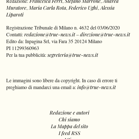
Redazione:
Francesca Ferri
,
Stefano Marrone
,
Andrea
Muratore
,
Maria Carla Rota
,
Federico Ughi
,
Alessia
Liparoti
Registrazione Tribunale di Milano n. 4632 del 03/06/2020
Contatti:
redazione@true-news.it
–
direzione@true-news.it
Edito da: Inpagina Srl, via Fara 35 20124 Milano
PI 11299360963
Per la tua pubblicità:
segreteria@true-news.it
Le immagini sono libere da copyright. In caso di errore ti
preghiamo di mandarci una email a:
info@true-news.it
Redazione e autori
Chi siamo
La Mappa del sito
I feed RSS