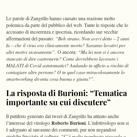
Le parole di Zangrillo hanno causato una reazione molto
polemica da parte del pubblico del web. Tante le risposte che lo
accusano di incoerenza e ipocrisia, ricordando sue vecchie
affermazioni del passato:
“Beh strano. Non avevi detto – 2 anni
fa – che il virus era clinicamente morto? Saranno lavativi per
altri motivi sicuramente”.
O ancora:
“Ma lei non si è ancora
stancato di dire castronerie? Come dovrebbero lavorare i
MALATI di Covid asintomatici? Andando in ufficio a rischio di
contagiare altre persone? O in quel caso miracolosamente lo
smartworking diventa cosa buona e giusta?”.
La risposta di Burioni: “Tematica
importante su cui discutere”
Il putiferio generato dal tweet di Zangrillo ha attirato anche
Roberto Burioni
l’interesse del virologo
. L’infettivologo non si
è adeguato al sarcasmo dei commenti, pur non negandosi
qualche frecciata al collega:
“
C’è molto trambusto riguardo a