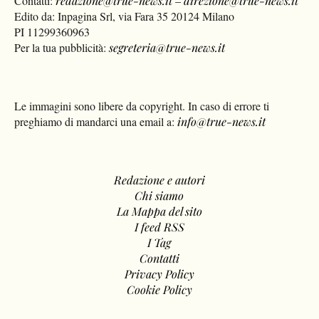
Contatti:
redazione@true-news.it
–
direzione@true-news.it
Edito da: Inpagina Srl, via Fara 35 20124 Milano
PI 11299360963
Per la tua pubblicità:
segreteria@true-news.it
Le immagini sono libere da copyright. In caso di errore ti
preghiamo di mandarci una email a:
info@true-news.it
Redazione e autori
Chi siamo
La Mappa del sito
I feed RSS
I Tag
Contatti
Privacy Policy
Cookie Policy