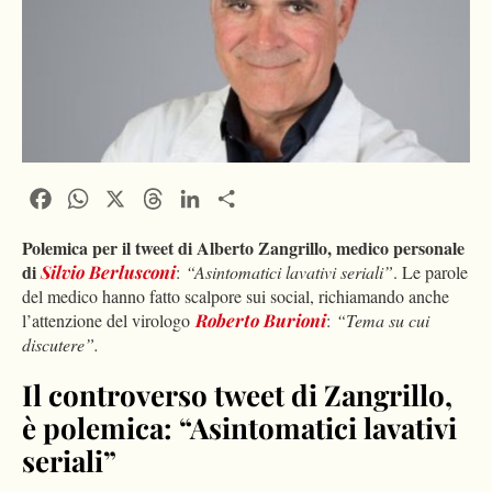
Facebook
WhatsApp
X
Threads
LinkedIn
Condividi
Polemica per il tweet di Alberto Zangrillo, medico personale
di
Silvio Berlusconi
:
“Asintomatici lavativi seriali”
. Le parole
del medico hanno fatto scalpore sui social, richiamando anche
l’attenzione del virologo
Roberto Burioni
:
“Tema su cui
discutere”.
Il controverso tweet di Zangrillo,
è polemica: “Asintomatici lavativi
seriali”