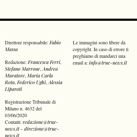
Direttore responsabile:
Fabio
Le immagini sono libere da
Massa
copyright. In caso di errore ti
preghiamo di mandarci una
Redazione:
Francesca Ferri
,
email a:
info@true-news.it
Stefano Marrone
,
Andrea
Muratore
,
Maria Carla
Rota
,
Federico Ughi
,
Alessia
Liparoti
Registrazione Tribunale di
Milano n. 4632 del
03/06/2020
Contatti:
redazione@true-
news.it
–
direzione@true-
news.it