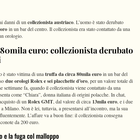
dIn
Condividi
collezionista austriaco
ai danni di un
. L’uomo è stato derubato
d’oro
in un bar del centro. Il collezionista era stato contattato da una
un orologio.
 80mila euro: collezionista derubato
i
truffa da circa 80mila euro
o è stato vittima di una
in un bar del
due orologi Rolex e sei placchette d’oro
rso
, per un valore totale di
e settimane fa, quando il collezionista viene contattato da una
senta come “Chiara”, donna italiana di origini polacche. In chat,
Rolex GMT
13mila euro
’acquisto di un
, dal valore di circa
, e i due
 Milano. Non è lei, tuttavia, a presentarsi all’incontro, ma la sua
 fluentemente. L’affare va a buon fine: il collezionista consegna
nconote da 200 euro.
ro e la fuga col malloppo