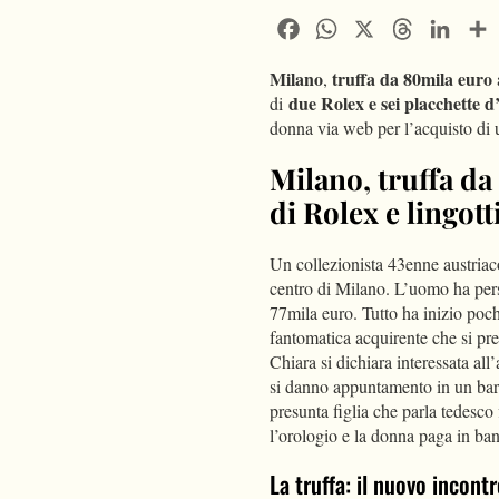
Facebook
WhatsApp
X
Threads
Linke
Milano
truffa da 80mila euro
,
due Rolex e sei placchette 
di
donna via web per l’acquisto di 
Milano, truffa da
di Rolex e lingott
Un collezionista 43enne austriac
centro di Milano. L’uomo ha pe
77mila euro. Tutto ha inizio poch
fantomatica acquirente che si pre
Chiara si dichiara interessata all
si danno appuntamento in un bar a
presunta figlia che parla tedesco
l’orologio e la donna paga in ba
La truffa: il nuovo incont