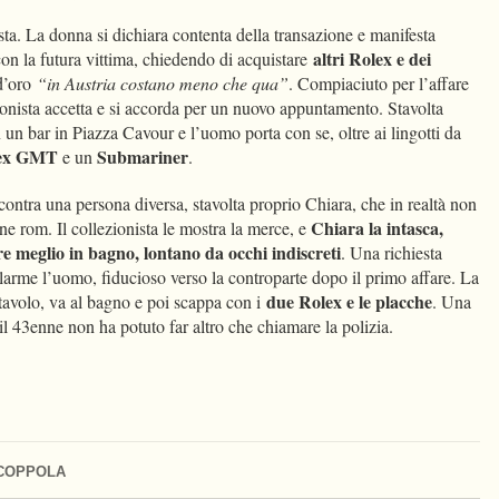
osta. La donna si dichiara contenta della transazione e manifesta
altri Rolex e dei
i con la futura vittima, chiedendo di acquistare
 d’oro
“in Austria costano meno che qua”
. Compiaciuto per l’affare
ionista accetta e si accorda per un nuovo appuntamento. Stavolta
in un bar in Piazza Cavour e l’uomo porta con se, oltre ai lingotti da
lex GMT
Submariner
e un
.
ontra una persona diversa, stavolta proprio Chiara, che in realtà non
Chiara la intasca,
e rom. Il collezionista le mostra la merce, e
re meglio in bagno, lontano da occhi indiscreti
. Una richiesta
larme l’uomo, fiducioso verso la controparte dopo il primo affare. La
due Rolex e le placche
 tavolo, va al bagno e poi scappa con i
. Una
 il 43enne non ha potuto far altro che chiamare la polizia.
 COPPOLA