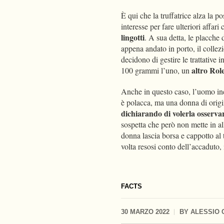
È qui che la truffatrice alza la p
interesse per fare ulteriori affar
lingotti
. A sua detta, le placche
appena andato in porto, il collez
decidono di gestire le trattative 
altro Ro
100 grammi l’uno, un
Anche in questo caso, l’uomo inc
è polacca, ma una donna di origin
dichiarando di volerla osserva
sospetta che però non mette in al
donna lascia borsa e cappotto al
volta resosi conto dell’accaduto,
FACTS
30 MARZO 2022
BY
ALESSIO