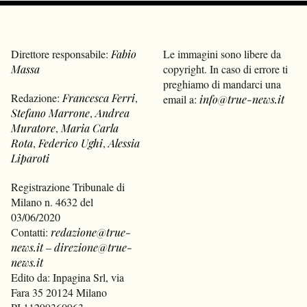
Direttore responsabile:
Fabio
Le immagini sono libere da
Massa
copyright. In caso di errore ti
preghiamo di mandarci una
Redazione:
Francesca Ferri
,
email a:
info@true-news.it
Stefano Marrone
,
Andrea
Muratore
,
Maria Carla
Rota
,
Federico Ughi
,
Alessia
Liparoti
Registrazione Tribunale di
Milano n. 4632 del
03/06/2020
Contatti:
redazione@true-
news.it
–
direzione@true-
news.it
Edito da: Inpagina Srl, via
Fara 35 20124 Milano