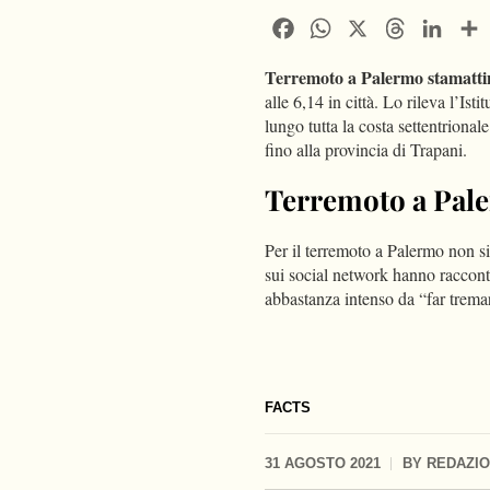
Facebook
WhatsApp
X
Threads
Linke
Terremoto a Palermo stamattin
alle 6,14 in città. Lo rileva l’Ist
lungo tutta la costa settentrional
fino alla provincia di Trapani.
Terremoto a Paler
Per il terremoto a Palermo non si 
sui social network hanno raccont
abbastanza intenso da “far tremare
FACTS
31 AGOSTO 2021
BY
REDAZI