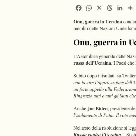
Facebook
WhatsApp
X
Threads
Linke
Onu, guerra in Ucraina
condann
membri delle Nazioni Unite hanno 
Onu, guerra in U
L’Assemblea generale delle Nazi
russa dell’Ucraina
. I Paesi che
Subito dopo i risultati, su Twitte
con favore l’approvazione dell’
un forte appello alla Federazio
Ringrazio tutti e tutti gli Stati 
Joe Biden
Anche
, presidente d
l’isolamento di Putin. Il voto me
Nel testo della risoluzione si le
Russia contro l’Ucraina
“
. Si 