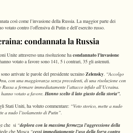
dIn
Condividi
ata così come l’invasione della Russia. La maggior parte dei
votato contro l’offensiva di Putin e dell’esercito russo.
craina: condannata la Russia
condannato l’invasione
oni Unite attraverso una risoluzione ha
 hanno votato a favore sono 141, 5 i contrari, 35 gli astenuti.
Zelensky
r sono arrivate le parole del presidente ucraino
.
“Accolgo
Onu, con una maggioranza senza precedenti, di una risoluzione con
ne Russa a fermare immediatamente l’attacco infido all’Ucraina.
che hanno votato a favore.
Hanno scelto il lato giusto della storia”.
egli Stati Uniti, ha voluto commentare:
“Voto storico, mette a nudo
tte a nudo l’isolamento di Putin”.
gge che si
“
deplora con la massima fermezza l’aggressione della
chiede che Mosca
“
cessi immediatamente l’uso della forza contro