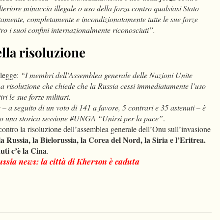
teriore minaccia illegale o uso della forza contro qualsiasi Stato
tamente, completamente e incondizionatamente tutte le sue forze
ntro i suoi confini internazionalmente riconosciuti”.
ella risoluzione
 legge:
“I membri dell’Assemblea generale delle Nazioni Unite
a risoluzione che chiede che la Russia cessi immediatamente l’uso
ri le sue forze militari.
– a seguito di un voto di 141 a favore, 5 contrari e 35 astenuti – è
o una storica sessione #UNGA “Unirsi per la pace”
.
contro la risoluzione dell’assemblea generale dell’Onu sull’invasione
lla Russia, la Bielorussia, la Corea del Nord, la Siria e l’Eritrea.
uti c’è la Cina
.
ssia news: la città di Kherson è caduta