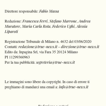
Direttore responsabile:
Fabio Massa
Redazione:
Francesca Ferri
,
Stefano Marrone
,
Andrea
Muratore
,
Maria Carla Rota
,
Federico Ughi
,
Alessia
Liparoti
Registrazione Tribunale di Milano n. 4632 del 03/06/2020
Contatti:
redazione@true-news.it
–
direzione@true-news.it
Edito da: Inpagina Srl, via Fara 35 20124 Milano
PI 11299360963
Per la tua pubblicità:
segreteria@true-news.it
Le immagini sono libere da copyright. In caso di errore ti
preghiamo di mandarci una email a:
info@true-news.it