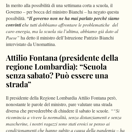
In merito alla possibilità di una settimana corta a scuola, il
Governo – per bocca del ministro Bianchi – ha negato questa
possibilità.
“Il governo non ne ha mai parlato perchè siamo
convinti c
he tutti dobbiamo affrontare le problematiche del
caro energia, ma la scuola sia l’ultima, abbiamo già dato al
Paese”
ha detto il ministro dell’Istruzione Patrizio Bianchi
intervistato da Unomattina.
Attilio Fontana (presidente della
regione Lombardia): “Scuola
senza sabato? Può essere una
strada”
Il presidente della Regione Lombardia Attilio Fontana però,
nonostante le parole del ministro, pare valutare una strada
diversa che prevederebbe di chiudere il sabato le scuole.
““Si
ricomincia a vivere la normalità, senza distanziamenti e senza
mascherine, i nostri ragazzi sono stati eroici se penso ai
condizionamenti che hanno subito a causa della pandemia – ha