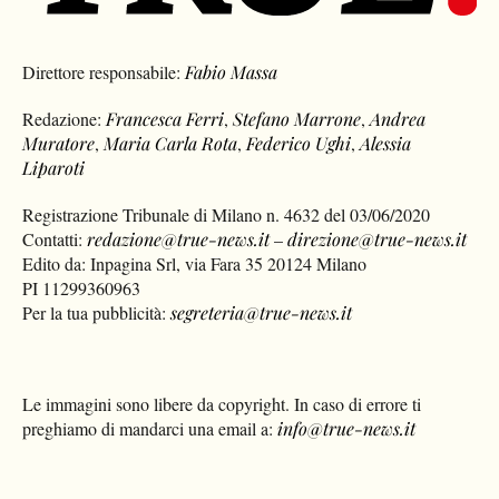
Direttore responsabile:
Fabio Massa
Redazione:
Francesca Ferri
,
Stefano Marrone
,
Andrea
Muratore
,
Maria Carla Rota
,
Federico Ughi
,
Alessia
Liparoti
Registrazione Tribunale di Milano n. 4632 del 03/06/2020
Contatti:
redazione@true-news.it
–
direzione@true-news.it
Edito da: Inpagina Srl, via Fara 35 20124 Milano
PI 11299360963
Per la tua pubblicità:
segreteria@true-news.it
Le immagini sono libere da copyright. In caso di errore ti
preghiamo di mandarci una email a:
info@true-news.it