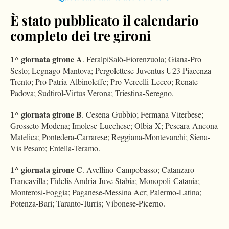
È stato pubblicato il calendario
completo dei tre gironi
1^ giornata
girone A
. FeralpiSalò-Fiorenzuola; Giana-Pro
Sesto; Legnago-Mantova; Pergolettese-Juventus U23 Piacenza-
Trento; Pro Patria-Albinoleffe; Pro Vercelli-Lecco; Renate-
Padova; Sudtirol-Virtus Verona; Triestina-Seregno.
1^ giornata
girone B
. Cesena-Gubbio; Fermana-Viterbese;
Grosseto-Modena; Imolese-Lucchese; Olbia-X; Pescara-Ancona
Matelica; Pontedera-Carrarese; Reggiana-Montevarchi; Siena-
Vis Pesaro; Entella-Teramo.
1^ giornata girone C
. Avellino-Campobasso; Catanzaro-
Francavilla; Fidelis Andria-Juve Stabia; Monopoli-Catania;
Monterosi-Foggia; Paganese-Messina Acr; Palermo-Latina;
Potenza-Bari; Taranto-Turris; Vibonese-Picerno.