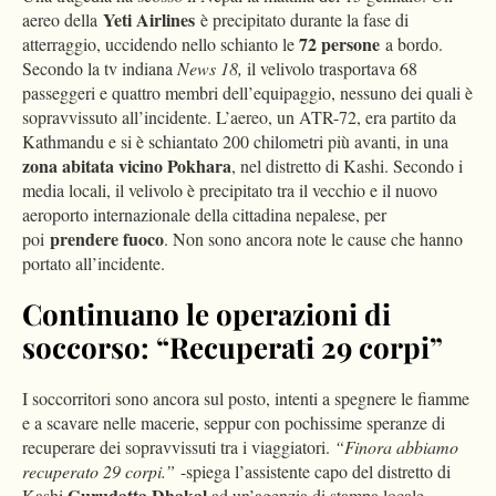
Yeti Airlines
aereo della
è precipitato durante la fase di
72 persone
atterraggio, uccidendo nello schianto le
a bordo.
Secondo la tv indiana
News 18,
il velivolo trasportava 68
passeggeri e quattro membri dell’equipaggio, nessuno dei quali è
sopravvissuto all’incidente. L’aereo, un ATR-72, era partito da
Kathmandu e si è schiantato 200 chilometri più avanti, in una
zona abitata vicino Pokhara
, nel distretto di Kashi. Secondo i
media locali, il velivolo è precipitato tra il vecchio e il nuovo
aeroporto internazionale della cittadina nepalese, per
prendere fuoco
poi
. Non sono ancora note le cause che hanno
portato all’incidente.
Continuano le operazioni di
soccorso: “Recuperati 29 corpi”
I soccorritori sono ancora sul posto, intenti a spegnere le fiamme
e a scavare nelle macerie, seppur con pochissime speranze di
recuperare dei sopravvissuti tra i viaggiatori.
“Finora abbiamo
recuperato 29 corpi.”
-spiega l’assistente capo del distretto di
Gurudatta Dhakal
Kashi
ad un’agenzia di stampa locale