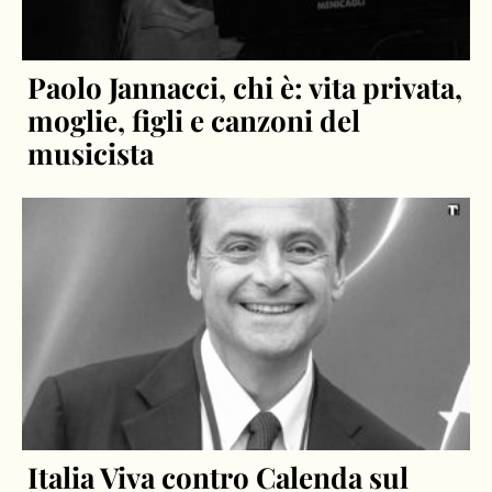
Paolo Jannacci, chi è: vita privata,
moglie, figli e canzoni del
musicista
Italia Viva contro Calenda sul