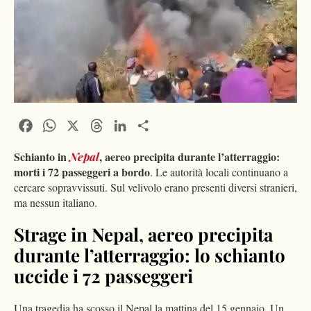
Facebook
WhatsApp
X
Threads
LinkedIn
Condividi
Schianto in
, aereo precipita durante l’atterraggio:
Nepal
morti i 72 passeggeri a bordo
. Le autorità locali continuano a
cercare sopravvissuti. Sul velivolo erano presenti diversi stranieri,
ma nessun italiano.
Strage in Nepal, aereo precipita
durante l’atterraggio: lo schianto
uccide i 72 passeggeri
Una tragedia ha scosso il Nepal la mattina del 15 gennaio. Un