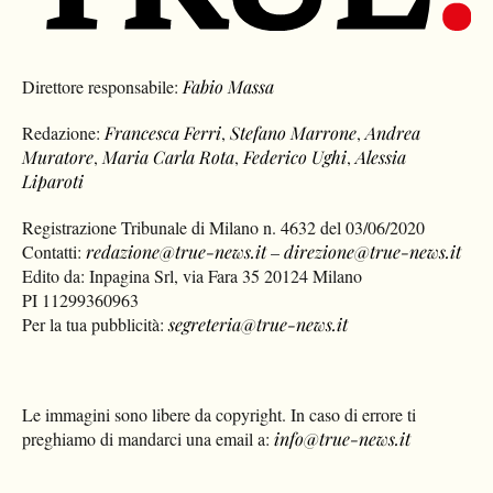
Direttore responsabile:
Fabio Massa
Redazione:
Francesca Ferri
,
Stefano Marrone
,
Andrea
Muratore
,
Maria Carla Rota
,
Federico Ughi
,
Alessia
Liparoti
Registrazione Tribunale di Milano n. 4632 del 03/06/2020
Contatti:
redazione@true-news.it
–
direzione@true-news.it
Edito da: Inpagina Srl, via Fara 35 20124 Milano
PI 11299360963
Per la tua pubblicità:
segreteria@true-news.it
Le immagini sono libere da copyright. In caso di errore ti
preghiamo di mandarci una email a:
info@true-news.it