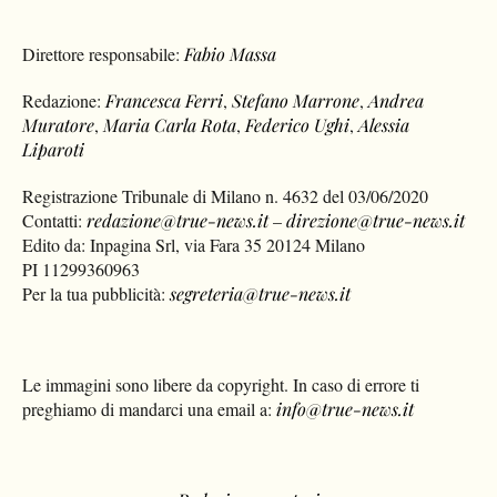
Direttore responsabile:
Fabio Massa
Redazione:
Francesca Ferri
,
Stefano Marrone
,
Andrea
Muratore
,
Maria Carla Rota
,
Federico Ughi
,
Alessia
Liparoti
Registrazione Tribunale di Milano n. 4632 del 03/06/2020
Contatti:
redazione@true-news.it
–
direzione@true-news.it
Edito da: Inpagina Srl, via Fara 35 20124 Milano
PI 11299360963
Per la tua pubblicità:
segreteria@true-news.it
Le immagini sono libere da copyright. In caso di errore ti
preghiamo di mandarci una email a:
info@true-news.it