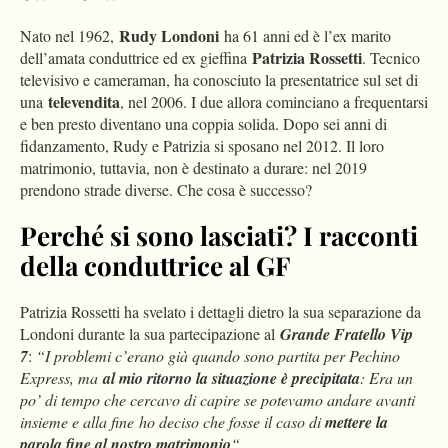
Rudy Londoni
Nato nel 1962,
ha 61 anni ed è l’ex marito
Patrizia Rossetti
dell’amata conduttrice ed ex gieffina
. Tecnico
televisivo e cameraman, ha conosciuto la presentatrice sul set di
televendita
una
, nel 2006. I due allora cominciano a frequentarsi
e ben presto diventano una coppia solida. Dopo sei anni di
fidanzamento, Rudy e Patrizia si sposano nel 2012. Il loro
matrimonio, tuttavia, non è destinato a durare: nel 2019
prendono strade diverse. Che cosa è successo?
Perché si sono lasciati? I racconti
della conduttrice al GF
Patrizia Rossetti ha svelato i dettagli dietro la sua separazione da
Londoni durante la sua partecipazione al
Grande Fratello Vip
7
:
“I problemi c’erano già quando sono partita per Pechino
Express, ma
al mio ritorno la situazione è precipitata
: Era un
po’ di tempo che cercavo di capire se potevamo andare avanti
insieme e alla fine ho deciso che fosse il caso di
mettere la
parola fine al nostro matrimonio
“.