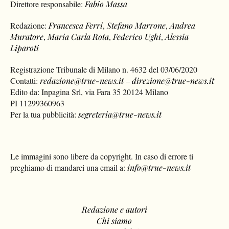
Direttore responsabile:
Fabio Massa
Redazione:
Francesca Ferri
,
Stefano Marrone
,
Andrea
Muratore
,
Maria Carla Rota
,
Federico Ughi
,
Alessia
Liparoti
Registrazione Tribunale di Milano n. 4632 del 03/06/2020
Contatti:
redazione@true-news.it
–
direzione@true-news.it
Edito da: Inpagina Srl, via Fara 35 20124 Milano
PI 11299360963
Per la tua pubblicità:
segreteria@true-news.it
Le immagini sono libere da copyright. In caso di errore ti
preghiamo di mandarci una email a:
info@true-news.it
Redazione e autori
Chi siamo