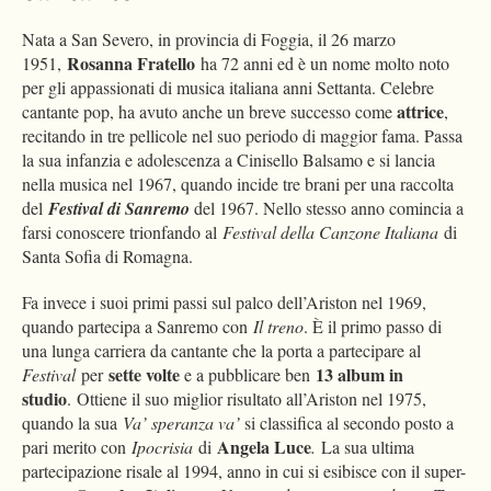
Nata a San Severo, in provincia di Foggia, il 26 marzo
Rosanna Fratello
1951,
ha 72 anni ed è un nome molto noto
per gli appassionati di musica italiana anni Settanta. Celebre
attrice
cantante pop, ha avuto anche un breve successo come
,
recitando in tre pellicole nel suo periodo di maggior fama. Passa
la sua infanzia e adolescenza a Cinisello Balsamo e si lancia
nella musica nel 1967, quando incide tre brani per una raccolta
del
Festival di Sanremo
del 1967. Nello stesso anno comincia a
farsi conoscere trionfando al
Festival della Canzone Italiana
di
Santa Sofia di Romagna.
Fa invece i suoi primi passi sul palco dell’Ariston nel 1969,
quando partecipa a Sanremo con
Il treno
. È il primo passo di
una lunga carriera da cantante che la porta a partecipare al
sette volte
13 album in
Festival
per
e a pubblicare ben
studio
. Ottiene il suo miglior risultato all’Ariston nel 1975,
quando la sua
Va’ speranza va’
si classifica al secondo posto a
Angela Luce
pari merito con
Ipocrisia
di
.
La sua ultima
partecipazione risale al 1994, anno in cui si esibisce con il super-