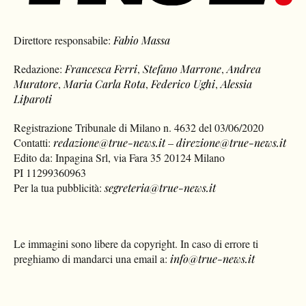
Direttore responsabile:
Fabio Massa
Redazione:
Francesca Ferri
,
Stefano Marrone
,
Andrea
Muratore
,
Maria Carla Rota
,
Federico Ughi
,
Alessia
Liparoti
Registrazione Tribunale di Milano n. 4632 del 03/06/2020
Contatti:
redazione@true-news.it
–
direzione@true-news.it
Edito da: Inpagina Srl, via Fara 35 20124 Milano
PI 11299360963
Per la tua pubblicità:
segreteria@true-news.it
Le immagini sono libere da copyright. In caso di errore ti
preghiamo di mandarci una email a:
info@true-news.it