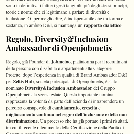
sono in definitiva i fatti e i gesti tangibili, più degli stessi princìpi,
teorie e norme che ci legittimano a parlare di diversità e
inclusione. O, per meglio dire, è indispensabile che tra forma e
rapporto dialettico
sostanza, in ambito D&I, si mantenga un
.
Regolo, Diversity&Inclusion
Ambassador di Openjobmetis
Jobmetoo
Regolo, già Founder di
, piattaforma per il recruitment
delle persone con disabilità e appartenenti alle Categorie
Protette, dopo l’esperienza in qualità di Brand Ambassador D&I
Seltis Hub
per
, società partecipata di Openjobmetis, è stato
Diversity&Inclusion Ambassador
nominato
del Gruppo
Openjobmetis la scorsa estate. Questa importante nomina
rappresenta la volontà da parte dell’azienda di intraprendere un
cambiamento, crescita e
percorso consapevole di
miglioramento continuo nel segno dell’inclusione e della non
discriminazione.
Un processo che ha già portato i primi risultati,
tra cui il recente ottenimento della Certificazione della Parità di
Genere e, per l’autore, un impegno a proseguire nel suo lavoro