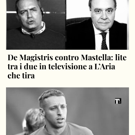
De Magistris contro Mastella: lite
tra i due in televisione a L’Aria
che tira