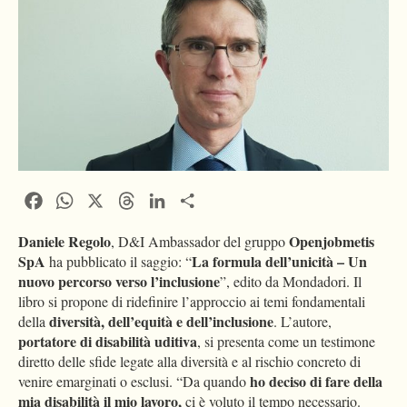
Facebook
WhatsApp
X
Threads
LinkedIn
Condividi
Daniele Regolo
Openjobmetis
, D&I Ambassador del gruppo
SpA
La formula dell’unicità – Un
ha pubblicato il saggio: “
nuovo percorso verso l’inclusione
”, edito da Mondadori. Il
libro si propone di ridefinire l’approccio ai temi fondamentali
diversità, dell’equità e dell’inclusione
della
. L’autore,
portatore di disabilità uditiva
, si presenta come un testimone
diretto delle sfide legate alla diversità e al rischio concreto di
ho deciso di fare della
venire emarginati o esclusi. “Da quando
mia disabilità il mio lavoro,
ci è voluto il tempo necessario.