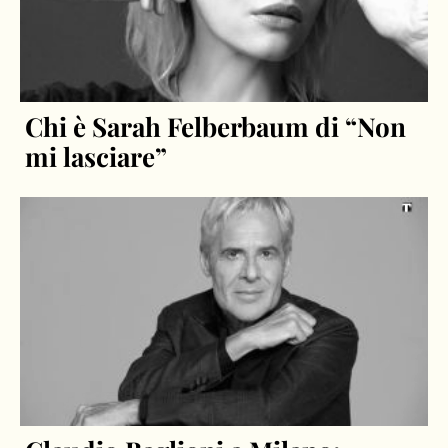
Chi è Sarah Felberbaum di “Non
mi lasciare”