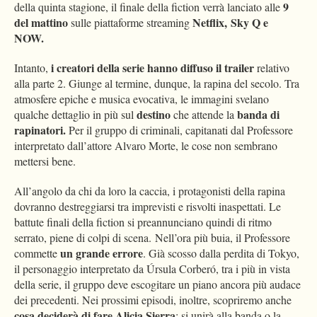
9
della quinta stagione, il finale della fiction verrà lanciato alle
del mattino
Netflix,
Sky Q e
sulle piattaforme streaming
NOW.
i creatori della serie hanno diffuso il trailer
Intanto,
relativo
alla parte 2. Giunge al termine, dunque, la rapina del secolo. Tra
atmosfere epiche e musica evocativa, le immagini svelano
destino
banda di
qualche dettaglio in più sul
che attende la
rapinatori.
Per il gruppo di criminali, capitanati dal Professore
interpretato dall’attore Alvaro Morte, le cose non sembrano
mettersi bene.
All’angolo da chi da loro la caccia, i protagonisti della rapina
dovranno destreggiarsi tra imprevisti e risvolti inaspettati. Le
battute finali della fiction si preannunciano quindi di ritmo
serrato, piene di colpi di scena. Nell’ora più buia, il Professore
un grande errore
commette
. Già scosso dalla perdita di Tokyo,
il personaggio interpretato da Úrsula Corberó, tra i più in vista
della serie, il gruppo deve escogitare un piano ancora più audace
dei precedenti. Nei prossimi episodi, inoltre, scopriremo anche
cosa deciderà di fare Alicia Sierra
: si unirà alla banda o la