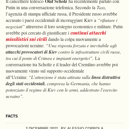
Olaf Scholz
Il cancelliere tedesco
ha recentemente parlato con
Putin in una conversazione telefonica. Secondo la
Tass
,
l’agenzia di stampa ufficiale russa, il Presidente russo avrebbe
accusato i paesi occidentali di incoraggiare Kiev a
“rifiutare i
negoziati”
attraverso il loro sostegno economico e militare. Putin
avrebbe poi cercato di giustificare i
continui attacchi
missilistici sui civili
dando la colpa nuovamente a
provocazioni ucraine:
“Una risposta forzata e inevitabile agli
attacchi provocatori di Kiev
contro le infrastrutture civili russe,
tra cui il ponte di Crimea e impianti energetici”.
La
conversazione tra Scholtz e il leader del Cremlino avrebbe poi
nuovamente virato sul supporto occidentale
all’Ucraina:
“L’attenzione è stata attirata sulla
linea distruttiva
degli stati occidentali
, compresa la Germania, che hanno
potenziato il regime di Kiev con le armi, addestrato l’esercito
ucraino”.
FACTS
2 DICEMBRE 2022
BY
ALESSIO COPPOLA