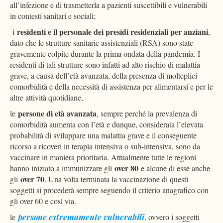
all’infezione e di trasmetterla a pazienti suscettibili e vulnerabili
in contesti sanitari e sociali;
residenti e il personale dei presidi residenziali per anziani
i
,
dato che le strutture sanitarie assistenziali (RSA) sono state
gravemente colpite durante la prima ondata della pandemia. I
residenti di tali strutture sono infatti ad alto rischio di malattia
grave, a causa dell’età̀ avanzata, della presenza di molteplici
comorbidità e della necessità di assistenza per alimentarsi e per le
altre attività quotidiane,
persone di età avanzata
le
, sempre perché la prevalenza di
comorbidità aumenta con l’età e dunque, considerata l’elevata
probabilità di sviluppare una malattia grave e il conseguente
ricorso a ricoveri in terapia intensiva o sub-intensiva, sono da
vaccinare in maniera prioritaria. Attualmente tutte le regioni
over 80
hanno iniziato a immunizzare gli
e alcune di esse anche
over 70
gli
. Una volta terminata la vaccinazione di questi
soggetti si procederà sempre seguendo il criterio anagrafico con
gli over 60 e così via.
le
persone estremamente vulnerabili
, ovvero i soggetti