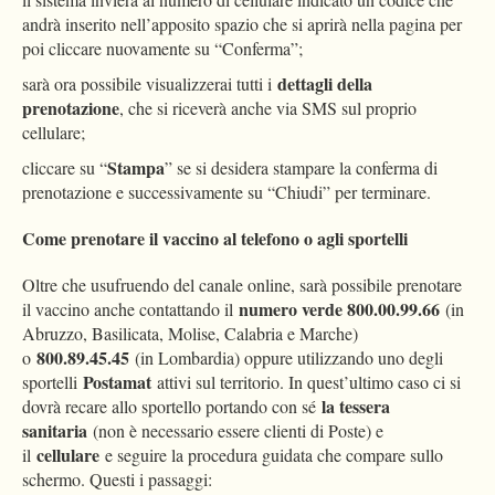
andrà inserito nell’apposito spazio che si aprirà nella pagina per
poi cliccare nuovamente su “Conferma”;
dettagli della
sarà ora possibile visualizzerai tutti i
prenotazione
, che si riceverà anche via SMS sul proprio
cellulare;
Stampa
cliccare su “
” se si desidera stampare la conferma di
prenotazione e successivamente su “Chiudi” per terminare.
Come prenotare il vaccino al telefono o agli sportelli
Oltre che usufruendo del canale online, sarà possibile prenotare
numero verde 800.00.99.66
il vaccino anche contattando il
(in
Abruzzo, Basilicata, Molise, Calabria e Marche)
800.89.45.45
o
(in Lombardia) oppure utilizzando uno degli
Postamat
sportelli
attivi sul territorio. In quest’ultimo caso ci si
la tessera
dovrà recare allo sportello portando con sé
sanitaria
(non è necessario essere clienti di Poste) e
cellulare
il
e seguire la procedura guidata che compare sullo
schermo. Questi i passaggi: