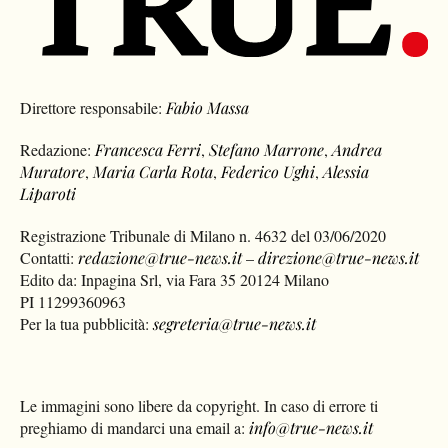
Direttore responsabile:
Fabio Massa
Redazione:
Francesca Ferri
,
Stefano Marrone
,
Andrea
Muratore
,
Maria Carla Rota
,
Federico Ughi
,
Alessia
Liparoti
Registrazione Tribunale di Milano n. 4632 del 03/06/2020
Contatti:
redazione@true-news.it
–
direzione@true-news.it
Edito da: Inpagina Srl, via Fara 35 20124 Milano
PI 11299360963
Per la tua pubblicità:
segreteria@true-news.it
Le immagini sono libere da copyright. In caso di errore ti
preghiamo di mandarci una email a:
info@true-news.it