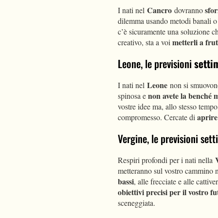
Cancro
sfor
I nati nel
dovranno
dilemma usando metodi banali o pr
c’è sicuramente una soluzione ch
metterli a fru
creativo, sta a voi
Leone, le previsioni
setti
Leone
I nati nel
non si smuovono
non avete la benché 
spinosa e
vostre idee ma, allo stesso temp
aprire
compromesso. Cercate di
Vergine, le previsioni se
Respiri profondi per i nati nella
metteranno sul vostro cammino n
bassi
, alle frecciate e alle catti
obiettivi precisi per il vostro f
sceneggiata.