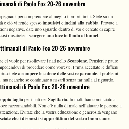
ettimanali di Paolo Fox 20-26 novembre
pegnarsi per comprendere al meglio i propri limiti. Siete su un
impulsivi e inclini alla rabbia
oltà e ciò vi rende spesso
. Provate a
sioni negative, date uno sguardo dentro di voi e cercate di capire
scorgere una luce in fondo al tunnel
così riuscirete a
.
settimanali di Paolo Fox 20-26 novembre
Scorpione
e ci vuole per risollevare i nati nello
. Pensieri e paure
mpedendovi di procedere come vorreste. Prima accettate le difficili
rompere le catene delle vostre paranoie
riuscirete a
. I problemi
, ma neanche se continuate a fissarli senza far nulla al riguardo.
 settimanali di Paolo Fox 20-26 novembre
oppio taglio
Sagittario
per i nati nel
. In molti han cominciato a
poco raccomandabili. Non c’è nulla di male nell’aiutare le persone a
 attenzione. Evitate che la vostra educazione e generosità vengano
sciate che i disonesti si approfittino del vostro buon cuore
.