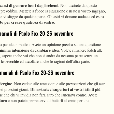
zarsi di pensare fuori dagli schemi
. Non uscirete da questo
evedibili. Mettete a fuoco la situazione e usate il vostro ingegno,
e vi sfugge da qualche parte. Gli astri vi donano audacia ed estro
tto per creare qualcosa di vostro
.
manali
di Paolo Fox 20-26 novembre
 per alcun motivo. Avete un opinione precisa su una questione
minima intenzione di cambiare idea
. Volete rimanere fedeli alle
o, sapete anche voi che non si andrà da nessuna parte senza un
 le orecchie
ed ascoltare anche le ragioni dell’altra parte.
ttimanali di Paolo Fox 20-26 novembre
Vergine
. Non cedete alle tentazioni e alle provocazioni che gli astri
Dimostratevi superiori ai vostri istinti più
ei prossimi giorni.
verie che chi vi invidia non farà altro che lanciarvi contro. Avete
uturo
e non potete permettervi di buttarli al vento per una