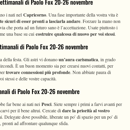
 settimanali di Paolo Fox 20-26 novembre
Capricorno
no i nati nel
. Una fase importante della vostra vita è
te sicuri di esser pronti a lasciarla andare
. Forzare la mano non
via che porta ad un futuro sano è l’accettazione. Usate piuttosto i
costruire qualcosa di nuovo per voi stessi
come una base su cui
.
ettimanali di Paolo Fox 20-26 novembre
un’aura carismatica
 della festa. Gli astri vi donano
, in grado
 circondi. È un buon momento sia per crearsi nuovi contatti, per
trovare connessioni più profonde
 per
. Non abbiate paura di
voi stessi e delle vostre capacità.
imanali di Paolo Fox 20-26 novembre
Pesci
be far bene ai nati nei
. Siete sempre i primi a farvi avanti per
dare la priorità al vostro
icarvi per il bene altrui. Cercate di
i. Delegate dove possibile, liberate un po’ di spazio per un po’ di
i, pronti ad affrontare qualunque sfida.