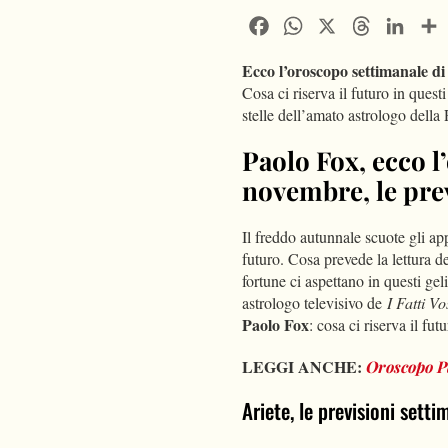
Facebook
WhatsApp
X
Threads
Linke
Ecco l’oroscopo settimanale di 
Cosa ci riserva il futuro in ques
stelle dell’amato astrologo della 
Paolo Fox, ecco l
novembre, le previ
Il freddo autunnale scuote gli ap
futuro. Cosa prevede la lettura de
fortune ci aspettano in questi ge
astrologo televisivo de
I Fatti Vo
Paolo Fox
: cosa ci riserva il fut
LEGGI ANCHE:
Oroscopo P
Ariete, le previsioni set