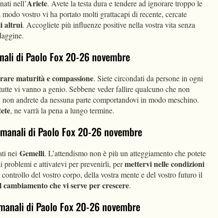
Ariete
nati nell’
. Avete la testa dura e tendere ad ignorare troppo le
a modo vostro vi ha portato molti grattacapi di recente, cercate
i altrui
. Accogliete più influenze positive nella vostra vita senza
rdaggine.
manali di Paolo Fox 20-26 novembre
rare maturità e compassione
. Siete circondati da persone in ogni
 tutte vi vanno a genio. Sebbene veder fallire qualcuno che non
co, non andrete da nessuna parte comportandovi in modo meschino.
ete
, ne varrà la pena a lungo termine.
ttimanali di Paolo Fox 20-26 novembre
Gemelli
ati nei
. L’attendismo non è più un atteggiamento che potete
mettervi nelle condizioni
i problemi e attivatevi per prevenirli, per
l controllo del vostro corpo, della vostra mente e del vostro futuro il
i il cambiamento che vi serve per crescere
.
timanali di Paolo Fox 20-26 novembre