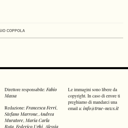
SIO COPPOLA
Direttore responsabile:
Fabio
Le immagini sono libere da
Massa
copyright. In caso di errore ti
preghiamo di mandarci una
Redazione:
Francesca Ferri
,
email a:
info@true-news.it
Stefano Marrone
,
Andrea
Muratore
,
Maria Carla
Rota
,
Federico Ughi
,
Alessia