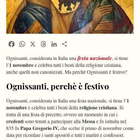
Facebook
WhatsApp
X
Threads
LinkedIn
Condividi
Ognissanti, considerata in Italia una
festa
nazionale
, si tiene
1 novembre
l’
e celebra tutti i beati della religione cristiana,
anche quelli non canonizzati. Ma perchè Ognissanti è festivo?
Ognissanti, perchè è festivo
1
Ognissanti, considerata in Italia una festa nazionale, si tiene l’
novembre
religione
cristiana
e celebra tutti i beati della
. Si
tratta di una festa di precetto, ovvero un momento in cui i
credenti
Messa
sono tenuti a partecipare alla
e fu istituita nel
Papa Gregorio IV,
835 fu
che scelse il primo di novembre come
data per ricordare i santi apostoli e tutti i martiri e confessori.