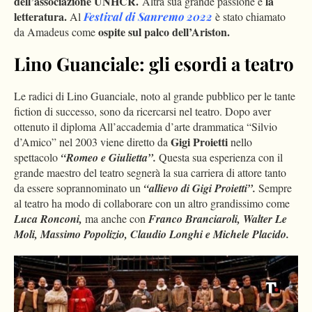
dell’associazione UNHCR.
la
Altra sua grande passione è
letteratura.
Al
Festival di Sanremo 2022
è stato chiamato
ospite sul palco dell’Ariston.
da Amadeus come
Lino Guanciale: gli esordi a teatro
Le radici di Lino Guanciale, noto al grande pubblico per le tante
fiction di successo, sono da ricercarsi nel teatro. Dopo aver
ottenuto il diploma All’accademia d’arte drammatica “Silvio
Gigi Proietti
d’Amico” nel 2003 viene diretto da
nello
spettacolo
“Romeo e Giulietta”.
Questa sua esperienza con il
grande maestro del teatro segnerà la sua carriera di attore tanto
da essere soprannominato un
“allievo di Gigi Proietti”.
Sempre
al teatro ha modo di collaborare con un altro grandissimo come
Luca Ronconi,
ma anche con
Franco Branciaroli, Walter Le
Moli, Massimo Popolizio, Claudio Longhi e Michele Placido.