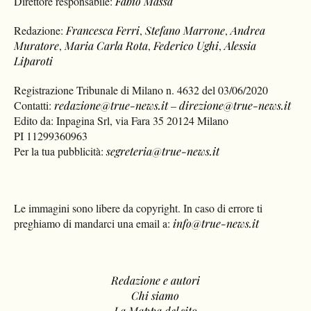
Direttore responsabile:
Fabio Massa
Redazione:
Francesca Ferri
,
Stefano Marrone
,
Andrea
Muratore
,
Maria Carla Rota
,
Federico Ughi
,
Alessia
Liparoti
Registrazione Tribunale di Milano n. 4632 del 03/06/2020
Contatti:
redazione@true-news.it
–
direzione@true-news.it
Edito da: Inpagina Srl, via Fara 35 20124 Milano
PI 11299360963
Per la tua pubblicità:
segreteria@true-news.it
Le immagini sono libere da copyright. In caso di errore ti
preghiamo di mandarci una email a:
info@true-news.it
Redazione e autori
Chi siamo
La Mappa del sito