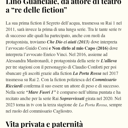
Lino Guanciale, da attore di teatro
a “re delle fiction”
La sua prima fiction il Segreto dell’acqua, trasmessa su Rai 1 nel
2011, sarà invece la prima di una lunga serie. Tra le tante serie tv
di successo alle quali ha partecipato, anche con ruoli da
protagonista, troviamo
Che Dio ci aiuti (2013)
dove interpreta
e Non dirlo al mio Capo (2016)
l’avvocato Guido Corsi
dove
interpreta l’avvocato Enrico Vinci. Nel 2016, assieme ad
Alessandra Mastronardi, è protagonista della serie tv
L’allieva
per tre stagioni con il personaggio di Claudio Conforti per poi
sbancare gli ascolti grazie alla fiction
La Porta Rossa
nel 2017
trasmessa su Rai 2. Con la fiction poliziesca del
Commissario
Ricciardi
conferma il suo essere un attore di peso e di successo.
Nella serie
“Mare Fuori 1”
è comparso nell’ultima puntata e ha
recitato anche per la serie Rai
Sopravvissuti
girata nel 2020. Nel
2023 torna in tv con la terza stagione de
La Porta Rossa
, sempre
nel ruolo del commissario Cagliostro.
Vita privata e paternità