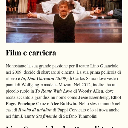
Film e carriera
Nonostante la sua grande passione per il teatro Lino Guanciale,
nel 2009, decide di sbarcare al cinema. La sua prima pellicola di
rilievo è
Io, Don Giovanni
(2009)
di Carlos Saura dove veste i
panni di Wolfgang Amadeus Mozart. Nel 2012, inoltre, ha un
Woody Allen
piccolo ruolo in
To Rome With Love
di
, dove
Jesse Eisenberg, Elliot
recita accanto a grandissimi nome come
Page, Penelope Cruz e Alec Baldwin.
Nello stesso anno è nel
cast di
Il volto di un’altra
di Pappi Corsicato e lo si trova anche
nel film
L’estate Sta finendo
di Stefano Tummolini.