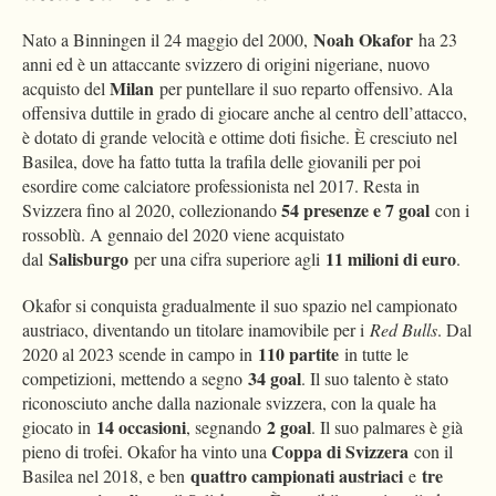
Noah Okafor
Nato a Binningen il 24 maggio del 2000,
ha 23
anni ed è un attaccante svizzero di origini nigeriane, nuovo
Milan
acquisto del
per puntellare il suo reparto offensivo. Ala
offensiva duttile in grado di giocare anche al centro dell’attacco,
è dotato di grande velocità e ottime doti fisiche. È cresciuto nel
Basilea, dove ha fatto tutta la trafila delle giovanili per poi
esordire come calciatore professionista nel 2017. Resta in
54 presenze e 7 goal
Svizzera fino al 2020, collezionando
con i
rossoblù. A gennaio del 2020 viene acquistato
Salisburgo
11 milioni di euro
dal
per una cifra superiore agli
.
Okafor si conquista gradualmente il suo spazio nel campionato
austriaco, diventando un titolare inamovibile per i
Red Bulls
. Dal
110 partite
2020 al 2023 scende in campo in
in tutte le
34 goal
competizioni, mettendo a segno
. Il suo talento è stato
riconosciuto anche dalla nazionale svizzera, con la quale ha
14 occasioni
2 goal
giocato in
, segnando
. Il suo palmares è già
Coppa di Svizzera
pieno di trofei. Okafor ha vinto una
con il
quattro campionati austriaci
tre
Basilea nel 2018, e ben
e