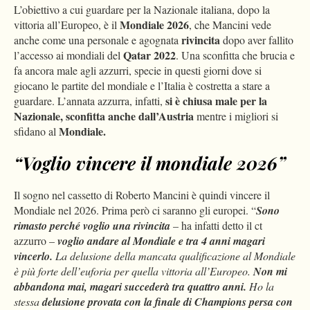
L’obiettivo a cui guardare per la Nazionale italiana, dopo la
Mondiale 2026
vittoria all’Europeo, è il
, che Mancini vede
rivincita
anche come una personale e agognata
dopo aver fallito
Qatar 2022
l’accesso ai mondiali del
. Una sconfitta che brucia e
fa ancora male agli azzurri, specie in questi giorni dove si
giocano le partite del mondiale e l’Italia è costretta a stare a
si è chiusa male per la
guardare. L’annata azzurra, infatti,
Nazionale,
sconfitta anche dall’Austria
mentre i migliori si
Mondiale.
sfidano al
“Voglio vincere il mondiale 2026”
Il sogno nel cassetto di Roberto Mancini è quindi vincere il
Mondiale nel 2026. Prima però ci saranno gli europei. “
Sono
rimasto perché voglio una rivincita
– ha infatti detto il ct
azzurro –
voglio andare al Mondiale e tra 4 anni magari
vincerlo.
La delusione della mancata qualificazione al Mondiale
è più forte dell’euforia per quella vittoria all’Europeo.
Non mi
abbandona mai, magari succederà tra quattro anni.
Ho la
stessa
delusione provata con la finale di Champions persa con