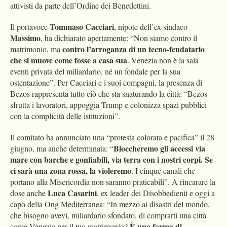
attivisti da parte dell’Ordine dei Benedettini.
Tommaso Cacciari
Il portavoce
, nipote dell’ex sindaco
Massimo
, ha dichiarato apertamente: “Non siamo contro il
contro l’arroganza di un tecno-feudatario
matrimonio, ma
che si muove come fosse a casa sua
. Venezia non è la sala
eventi privata del miliardario, né un fondale per la sua
ostentazione”. Per Cacciari e i suoi compagni, la presenza di
Bezos rappresenta tutto ciò che sta snaturando la città: “Bezos
sfrutta i lavoratori, appoggia Trump e colonizza spazi pubblici
con la complicità delle istituzioni”.
Il comitato ha annunciato una “protesta colorata e pacifica” il 28
Bloccheremo gli accessi via
giugno, ma anche determinata: “
mare con barche e gonfiabili, via terra con i nostri corpi. Se
ci sarà una zona rossa, la violeremo
. I cinque canali che
portano alla Misericordia non saranno praticabili”. A rincarare la
Luca Casarini
dose anche
, ex leader dei Disobbedienti e oggi a
capo della Ong Mediterranea: “In mezzo ai disastri del mondo,
che bisogno avevi, miliardario sfondato, di comprarti una città
È una forma di
come Venezia per il tuo matrimonio?