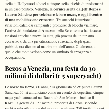
stelle di Hollywood e hotel a cinque stelle, rischia di trasformarsi
Venezia, la cornice scelta da Jeff Bezos e
in un caso politico.
Lauren Sánchez per celebrare le loro nozze, è oggi il centro
di una mobilitazione crescente
. Tra attacchi istituzionali,
striscioni calati dai campanili e promesse di blocchi via mare,
Amazon
l’arrivo del fondatore di
nella Serenissima ha riacceso
tensioni antiche e nuove: la città, già provata da un turismo
eccessivo e da una privatizzazione strisciante degli spazi
pubblici, ora dice no al matrimonio dell’anno. O, almeno, a
quello che molti vedono come un simbolo di arroganza e
occupazione.
Bezos a Venezia, una festa da 30
milioni di dollari (e 5 superyacht)
Le nozze tra Bezos, 60 anni, e la giornalista ed ex pilota Lauren
Sánchez, 55, si annunciano come un evento da copertina: cinque
mega yacht attraccati nel Bacino di San Marco – incluso il
Koru
, la goletta da 127 metri di proprietà di Bezos, secondo
yacht a vela più grande del mondo – e almeno 250 invitati tra cui