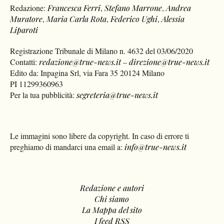
Redazione:
Francesca Ferri
,
Stefano Marrone
,
Andrea
Muratore
,
Maria Carla Rota
,
Federico Ughi
,
Alessia
Liparoti
Registrazione Tribunale di Milano n. 4632 del 03/06/2020
Contatti:
redazione@true-news.it
–
direzione@true-news.it
Edito da: Inpagina Srl, via Fara 35 20124 Milano
PI 11299360963
Per la tua pubblicità:
segreteria@true-news.it
Le immagini sono libere da copyright. In caso di errore ti
preghiamo di mandarci una email a:
info@true-news.it
Redazione e autori
Chi siamo
La Mappa del sito
I feed RSS