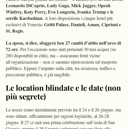
Leonardo DiCaprio, Lady Gaga, Mick Jagger, Oprah
Winfrey, Katy Perry, Eva Longoria, Ivanka Trump e le
sorelle Kardashian.
A loro disposizione i cinque hotel più
Gritti Palace, Danieli, Aman, Cipriani e
esclusivi di Venezia:
St. Regis.
La sposa, si dice, sfoggerà ben 27 cambi d’abito nell’arco di
72 ore
. Per l’occasione sono stati prenotati 30 taxi acquei (su
280 disponibili in città), ma – assicurano fonti vicine
all’organizzazione – non ci saranno ripercussioni sul trasporto
pubblico. Eppure l’impatto sulla città, tra sicurezza, traffico e
percezione pubblica, è già tangibile.
Le location blindate e le date (non
più segrete)
Le nozze erano inizialmente previste tra il 24 e il 26 giugno, ma
sono slittate, ufficialmente per ragioni logistiche, al 26-28
giugno. Il 27 ci sarà una prima celebrazione sull’isola di San
Giorgio, mentre il 28 l’evento culminerà con una festa alla