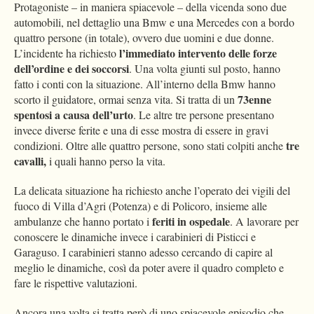
Protagoniste – in maniera spiacevole – della vicenda sono due
automobili, nel dettaglio una Bmw e una Mercedes con a bordo
quattro persone (in totale), ovvero due uomini e due donne.
l’immediato intervento delle forze
L’incidente ha richiesto
dell’ordine e dei soccorsi
. Una volta giunti sul posto, hanno
fatto i conti con la situazione. All’interno della Bmw hanno
73enne
scorto il guidatore, ormai senza vita. Si tratta di un
spentosi a causa dell’urto
. Le altre tre persone presentano
invece diverse ferite e una di esse mostra di essere in gravi
tre
condizioni. Oltre alle quattro persone, sono stati colpiti anche
cavalli,
i quali hanno perso la vita.
La delicata situazione ha richiesto anche l’operato dei vigili del
fuoco di Villa d’Agri (Potenza) e di Policoro, insieme alle
feriti in ospedale
ambulanze che hanno portato i
. A lavorare per
conoscere le dinamiche invece i carabinieri di Pisticci e
Garaguso. I carabinieri stanno adesso cercando di capire al
meglio le dinamiche, così da poter avere il quadro completo e
fare le rispettive valutazioni.
Ancora una volta si tratta però di uno spiacevole episodio che