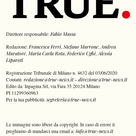
Direttore responsabile:
Fabio Massa
Redazione:
Francesca Ferri
,
Stefano Marrone
,
Andrea
Muratore
,
Maria Carla Rota
,
Federico Ughi
,
Alessia
Liparoti
Registrazione Tribunale di Milano n. 4632 del 03/06/2020
Contatti:
redazione@true-news.it
–
direzione@true-news.it
Edito da: Inpagina Srl, via Fara 35 20124 Milano
PI 11299360963
Per la tua pubblicità:
segreteria@true-news.it
Le immagini sono libere da copyright. In caso di errore ti
preghiamo di mandarci una email a:
info@true-news.it