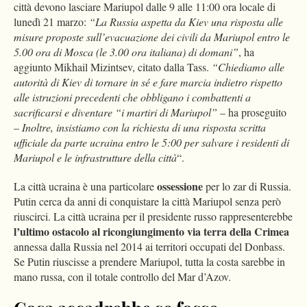
città devono lasciare Mariupol dalle 9 alle 11:00 ora locale di
lunedì 21 marzo:
“La Russia aspetta da Kiev una risposta alle
misure proposte sull’evacuazione dei civili da Mariupol entro le
5.00 ora di Mosca (le 3.00 ora italiana) di domani”
, ha
aggiunto Mikhail Mizintsev, citato dalla Tass.
“Chiediamo alle
autorità di Kiev di tornare in sé e fare marcia indietro rispetto
alle istruzioni precedenti che obbligano i combattenti a
sacrificarsi e diventare “i martiri di Mariupol”
– ha proseguito
–
Inoltre, insistiamo con la richiesta di una risposta scritta
ufficiale da parte ucraina entro le 5:00 per salvare i residenti di
Mariupol e le infrastrutture della città
“.
ossessione
La città ucraina è una particolare
per lo zar di Russia.
Putin cerca da anni di conquistare la città Mariupol senza però
riuscirci. La città ucraina per il presidente russo rappresenterebbe
l’ultimo ostacolo al ricongiungimento via terra della Crimea
annessa dalla Russia nel 2014 ai territori occupati del Donbass.
Se Putin riuscisse a prendere Mariupol, tutta la costa sarebbe in
mano russa, con il totale controllo del Mar d’Azov.