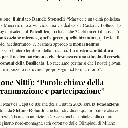
il sindaco Daniele Stoppelli
issione,
: “Maratea è una città politeista
 a Minerva, uno a Venere e una via dedicata a Castore e Polluce. La
Paleolitico
A
ogici risalenti al
, ma ha anche 32 chilometri di costa.
nizzazione micenea, quella greca, quella bizantina,
qui esiste il
il monachesimo
 del Mediterraneo. A Maratea approdò
La nostra candidatura
zzato l’intero territorio della Lucania.
 per il nostro patrimonio che deve essere uno stimolo di crescita
 comuni della Basilicata.
Lo facciamo per far sì che i nostri giovani
, ma possano realizzare i propri sogni nel loro territorio”.
ne Nitti): “Parole chiave della
grammazione e partecipazione”
la Fondazione
 Maratea Capitale Italiana della Cultura 2026 sarà
Stefano Rolando
duta da
che ha individuato quattro parole chiave
 “perché la nostra ambizione è essere anche capitale della cultura
aginario nord-montagna sarà coronato dalle Olimpiadi di Milano