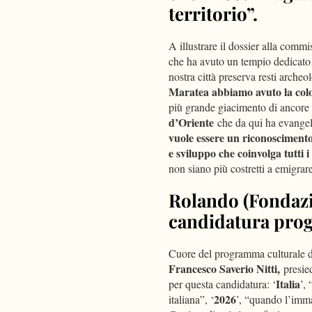
territorio”.
A illustrare il dossier alla comm
che ha avuto un tempio dedicato
nostra città preserva resti archeol
Maratea abbiamo avuto la colo
più grande giacimento di ancore
d’Oriente
che da qui ha evangeli
vuole essere un riconoscimento
e sviluppo che coinvolga tutti i
non siano più costretti a emigrare
Rolando (Fondazio
candidatura pro
Cuore del programma culturale di
Francesco Saverio Nitti,
presie
Italia
per questa candidatura: ‘
’,
2026
italiana”, ‘
’, “quando l’imm