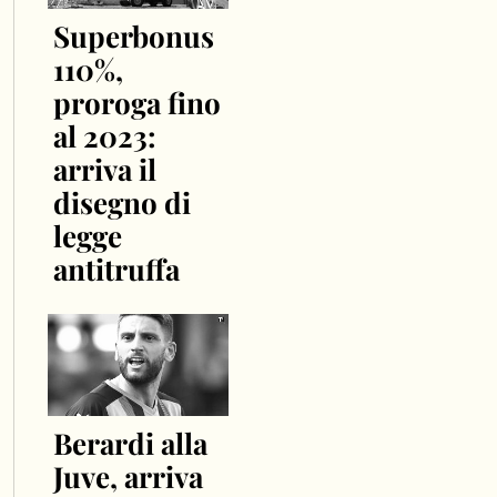
Superbonus
110%,
proroga fino
al 2023:
arriva il
disegno di
legge
antitruffa
Berardi alla
Juve, arriva