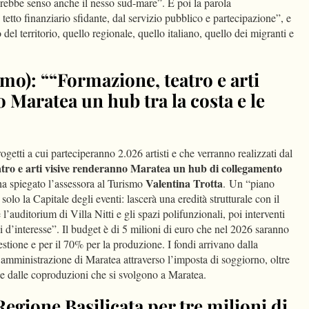
vrebbe senso anche il nesso sud-mare”. E poi la parola
n tetto finanziario sfidante, dal servizio pubblico e partecipazione”, e
o del territorio, quello regionale, quello italiano, quello dei migranti e
smo): ““Formazione, teatro e arti
 Maratea un hub tra la costa e le
getti a cui parteciperanno 2.026 artisti e che verranno realizzati dal
tro e arti visive renderanno Maratea un hub di collegamento
Valentina Trotta
a spiegato l’assessora al Turismo
. Un “piano
olo la Capitale degli eventi: lascerà una eredità strutturale con il
auditorium di Villa Nitti e gli spazi polifunzionali, poi interventi
hi d’interesse”. Il budget è di 5 milioni di euro che nel 2026 saranno
estione e per il 70% per la produzione. I fondi arrivano dalla
amministrazione di Maratea attraverso l’imposta di soggiorno, oltre
 e dalle coproduzioni che si svolgono a Maratea.
egione Basilicata per tre milioni di