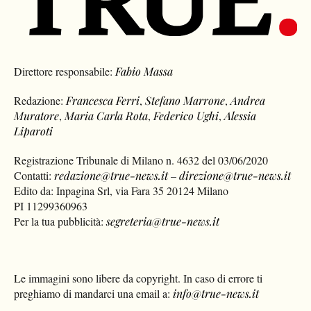
Direttore responsabile:
Fabio Massa
Redazione:
Francesca Ferri
,
Stefano Marrone
,
Andrea
Muratore
,
Maria Carla Rota
,
Federico Ughi
,
Alessia
Liparoti
Registrazione Tribunale di Milano n. 4632 del 03/06/2020
Contatti:
redazione@true-news.it
–
direzione@true-news.it
Edito da: Inpagina Srl, via Fara 35 20124 Milano
PI 11299360963
Per la tua pubblicità:
segreteria@true-news.it
Le immagini sono libere da copyright. In caso di errore ti
preghiamo di mandarci una email a:
info@true-news.it