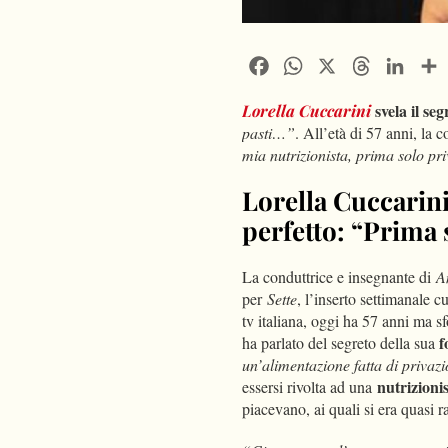
Facebook
WhatsApp
X
Threads
Linke
svela il seg
Lorella Cuccarini
pasti…”
. All’età di 57 anni, la
mia nutrizionista, prima solo pri
Lorella Cuccarini 
perfetto: “Prima 
La conduttrice e insegnante di
A
per
Sette
, l’inserto settimanale c
tv italiana, oggi ha 57 anni ma 
f
ha parlato del segreto della sua
un’alimentazione fatta di privaz
nutrizioni
essersi rivolta ad una
piacevano, ai quali si era quasi r