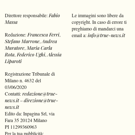
Direttore responsabile:
Fabio
Le immagini sono libere da
Massa
copyright. In caso di errore ti
preghiamo di mandarci una
Redazione:
Francesca Ferri
,
email a:
info@true-news.it
Stefano Marrone
,
Andrea
Muratore
,
Maria Carla
Rota
,
Federico Ughi
,
Alessia
Liparoti
Registrazione Tribunale di
Milano n. 4632 del
03/06/2020
Contatti:
redazione@true-
news.it
–
direzione@true-
news.it
Edito da: Inpagina Srl, via
Fara 35 20124 Milano
PI 11299360963
Per la tua pubblicità: