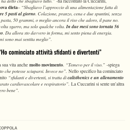
 ha detto che sbagliavo tutto.”
-ha raccontato la Cuccarini,
ova dieta
–
“Sbagliavo l’approccio di una alimentazione fatta di
e 5 pasti al giorno
. Colazione, pranzo, cena e due spuntini, senza
pasta, 50 grammi, o meglio ancora il riso che adoro, il pane no.
volta sgarro, ma solo qualche volta.
In due mesi sono tornata 56
mo
. Da allora sto davvero in forma, mi sento piena di energia.
mi sono mai sentita meglio”.
o cominciato attività sfidanti e divertenti”
molto movimento
la sua vita anche
.
“Temevo per il viso.”
-spiega
 che potesse sciuparsi. Invece no”.
Nello specifico ha cominciato
inito
“sfidanti e divertenti, si tratta di
calisthenics e un
allenamento
arato cardiovascolare e respiratorio”.
La Cuccarini si sente un’altra
ero bene”.
 COPPOLA