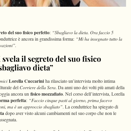
dIn
Condividi
reto del suo fisico perfetto
:
“Sbagliavo la dieta. Ora faccio 5
 conduttrice è ancora in grandissima forma:
“Mi ha insegnato tutto la
vazioni”.
svela il segreto del suo fisico
sbagliavo dieta”
Lorella Cuccarini
mici
ha rilasciato un’intervista molto intima
ulturale del
Corriere della Sera
. Da anni uno dei volti più amati della
fisico mozzafiato
sfoggia ancora un
. Nel corso dell’intervista, Lorella
orma perfetta
:
“Faccio cinque pasti al giorno, prima facevo
ioni, ma è un approccio sbagliato”
. La conduttrice ha spiegato di
sta
dopo aver visto alcuni cambiamenti nel suo corpo che non le
assegnata.