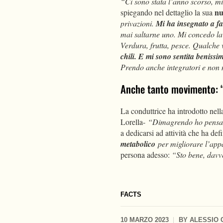
“Ci sono stata l’anno scorso, mi
nu
spiegando nel dettaglio la sua
privazioni.
Mi ha insegnato a far
mai saltarne uno. Mi concedo la 
Verdura, frutta, pesce. Qualche 
chili. E mi sono sentita benissi
Prendo anche integratori e non 
Anche tanto movimento: “H
La conduttrice ha introdotto nel
Lorella-
“Dimagrendo ho pensato
a dedicarsi ad attività che ha def
metabolico
per migliorare l’app
persona adesso:
“Sto bene, davv
FACTS
10 MARZO 2023
BY
ALESSIO