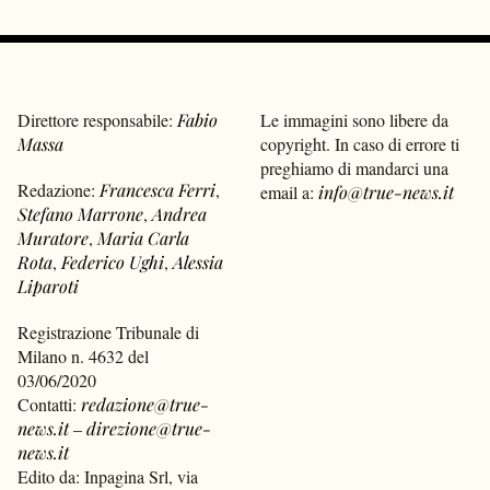
Direttore responsabile:
Fabio
Le immagini sono libere da
Massa
copyright. In caso di errore ti
preghiamo di mandarci una
Redazione:
Francesca Ferri
,
email a:
info@true-news.it
Stefano Marrone
,
Andrea
Muratore
,
Maria Carla
Rota
,
Federico Ughi
,
Alessia
Liparoti
Registrazione Tribunale di
Milano n. 4632 del
03/06/2020
Contatti:
redazione@true-
news.it
–
direzione@true-
news.it
Edito da: Inpagina Srl, via