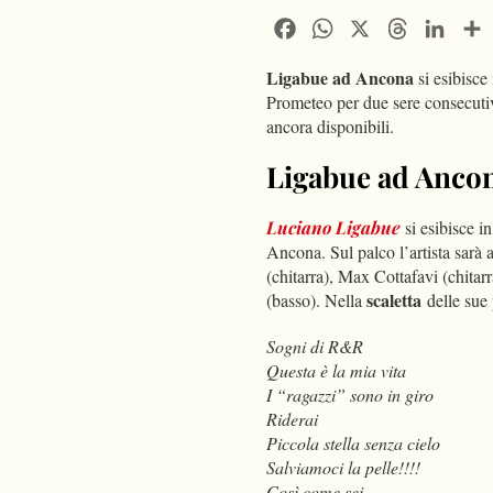
Facebook
WhatsApp
X
Threads
Linke
Ligabue ad Ancona
si esibisce 
Prometeo per due sere consecutiv
ancora disponibili.
Ligabue ad Ancon
Luciano Ligabue
si esibisce 
Ancona. Sul palco l’artista sarà
(chitarra), Max Cottafavi (chitar
scaletta
(basso). Nella
delle sue 
Sogni di R&R
Questa è la mia vita
I “ragazzi” sono in giro
Riderai
Piccola stella senza cielo
Salviamoci la pelle!!!!
Così come sei