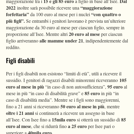
15 e gli 85 euro
Dal
maggiorazione tra i
a figlio in base all’Isee.
2022
“maggiorazione
inoltre sarà possibile ricevere una
forfettaria”
“con quattro o
da 100 euro al mese per i nuclei
più figli”.
Se entrambi i genitori lavorano è prevista un’ulteriore
maggiorazione da 30 euro al mese per ciascun figlio, sempre in
20 euro al mese
proporzione all’Isee. Mentre altri
per ciascun
alle mamme under 21
figlio arriveranno
, indipendentemente dal
reddito.
Figli disabili
Per i figli disabili non esistono “limiti di età”, utili a ricevere il
105
sussidio. I genitori di ragazzi disabili minorenni riceveranno
euro al mese in più
95 euro
“in caso di non autosufficienza”,
al
85 euro
mese in più “in caso di disabilità grave” e
in più “in
caso di disabilità media”. Mentre se i figli sono maggiorenni,
50 euro al mese in più
fino a 21 anni si riceveranno
, mentre
oltre i 21 anni
si continuerà a ricevere un assegno in base
15mila euro
85
all’Isee. Con Isee fino a
si otterrà un sussidio di
euro al mese
a 25 euro
, che si ridurrà fino
per Isee pari o
40mila euro.
superiore a