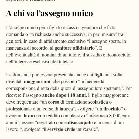
A chi va l’assegno unico
L’assegno unico per i figli lo incassa il genitore che fa la
domanda o “a richiesta anche successiva, in pari misura” tra i
genitori. In caso di affidamento esclusivo “l’assegno spetta, in
genitore affidatario
mancanza di accordo, al
”. E
nell’eventualità di nomina di un tutore, il sussidio è riconosciuto
nell’interesse esclusivo del tutelato.
figli
La domanda può essere presentata anche dai
, una volta
maggiorenni
diventati
, che possono “richiedere la
corresponsione diretta della quota di assegno loro spettante”. Per
anche dopo i 18 anni,
ricevere l’assegno
il figlio maggiorenne
corso
scolastica
deve frequentare “un
di formazione
o
laurea
tirocinio
professionale o un corso di
“, svolgere “un
” o
lavoro
avere un
con reddito complessivo “inferiore a 8.000 euro
disoccupato
annui”, essere “registrato come
e in cerca di un
servizio civile
lavoro “, svolgere “il
universale”.