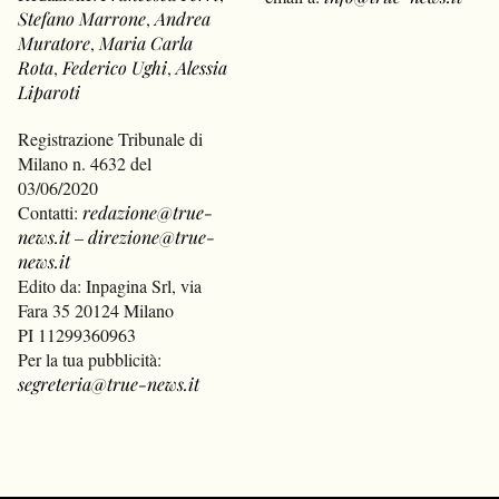
Stefano Marrone
,
Andrea
Muratore
,
Maria Carla
Rota
,
Federico Ughi
,
Alessia
Liparoti
Registrazione Tribunale di
Milano n. 4632 del
03/06/2020
Contatti:
redazione@true-
news.it
–
direzione@true-
news.it
Edito da: Inpagina Srl, via
Fara 35 20124 Milano
PI 11299360963
Per la tua pubblicità:
segreteria@true-news.it