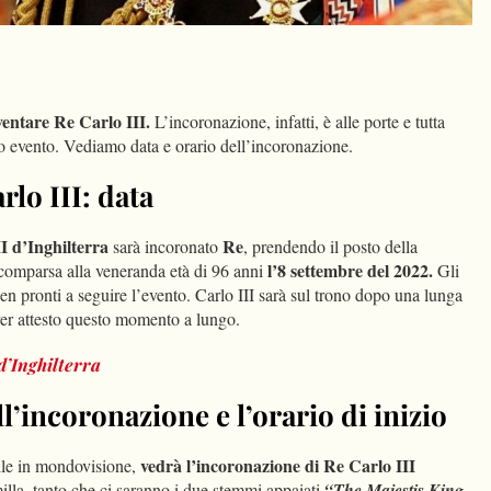
dIn
Condividi
ventare Re Carlo III.
L’incoronazione, infatti, è alle porte e tutta
to evento. Vediamo data e orario dell’incoronazione.
lo III: data
I d’Inghilterra
Re
sarà incoronato
, prendendo il posto della
l’8 settembre del 2022.
comparsa alla veneranda età di 96 anni
Gli
en pronti a seguire l’evento. Carlo III sarà sul trono dopo una lunga
aver attesto questo momento a lungo.
d’Inghilterra
’incoronazione e l’orario di inizio
vedrà l’incoronazione di Re Carlo III
bile in mondovisione,
illa, tanto che ci saranno i due stemmi appaiati
“The Majestis King