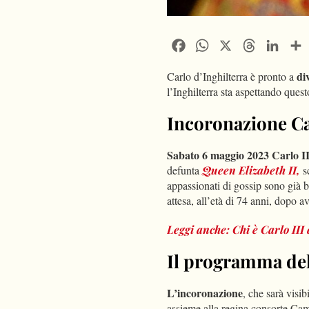
Facebook
WhatsApp
X
Threads
Linke
di
Carlo d’Inghilterra è pronto a
l’Inghilterra sta aspettando ques
Incoronazione Car
Sabato 6 maggio 2023 Carlo II
defunta
Queen Elizabeth II,
s
appassionati di gossip sono già b
attesa, all’età di 74 anni, dopo 
Leggi anche: Chi è Carlo III 
Il programma dell
L’incoronazione
, che sarà visi
assieme alla regina consorte Cam