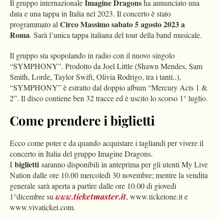
Imagine Dragons
Il gruppo internazionale
ha annunciato una
data e una tappa in Italia nel 2023. Il concerto è stato
Circo Massimo sabato 5 agosto 2023 a
programmato al
Roma
. Sarà l’unica tappa italiana del tour della band musicale.
Il gruppo sta spopolando in radio con il nuovo singolo
“SYMPHONY”. Prodotto da Joel Little (Shawn Mendes, Sam
Smith, Lorde, Taylor Swift, Olivia Rodrigo, tra i tanti..),
“SYMPHONY” è estratto dal doppio album “Mercury Acts 1 &
2”. Il disco contiene ben 32 tracce ed è uscito lo scorso 1° luglio.
Come prendere i biglietti
Ecco come poter e da quando acquistare i tagliandi per vivere il
concerto in Italia del gruppo Imagine Dragons.
biglietti
I
saranno disponibili in anteprima per gli utenti My Live
Nation dalle ore 10.00 mercoledì 30 novembre; mentre la vendita
generale sarà aperta a partire dalle ore 10.00 di giovedì
1°dicembre su
www.ticketmaster.it
, www.ticketone.it e
www.vivaticket.com.