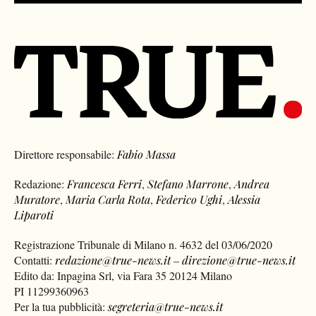
Direttore responsabile:
Fabio Massa
Redazione:
Francesca Ferri
,
Stefano Marrone
,
Andrea
Muratore
,
Maria Carla Rota
,
Federico Ughi
,
Alessia
Liparoti
Registrazione Tribunale di Milano n. 4632 del 03/06/2020
Contatti:
redazione@true-news.it
–
direzione@true-news.it
Edito da: Inpagina Srl, via Fara 35 20124 Milano
PI 11299360963
Per la tua pubblicità:
segreteria@true-news.it