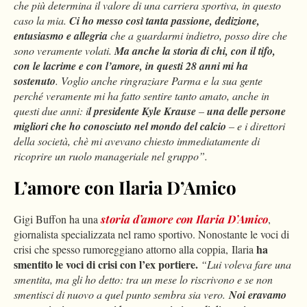
che più determina il valore di una carriera sportiva, in questo
caso la mia.
Ci ho messo così tanta passione, dedizione,
entusiasmo e allegria
che a guardarmi indietro, posso dire che
sono veramente volati.
Ma anche la storia di chi, con il tifo,
con le lacrime e con l’amore, in questi 28 anni mi ha
sostenuto
. Voglio anche ringraziare Parma e la sua gente
perché veramente mi ha fatto sentire tanto amato, anche in
questi due anni: i
l presidente Kyle Krause
–
una delle persone
migliori che ho conosciuto nel mondo del calcio
– e i direttori
della società, chè mi avevano chiesto immediatamente di
ricoprire un ruolo manageriale nel gruppo”.
L’amore con Ilaria D’Amico
Gigi Buffon ha una
storia d’amore con Ilaria D’Amico
,
giornalista specializzata nel ramo sportivo. Nonostante le voci di
ha
crisi che spesso rumoreggiano attorno alla coppia, Ilaria
smentito le voci di crisi con l’ex portiere.
“Lui voleva fare una
smentita, ma gli ho detto: tra un mese lo riscrivono e se non
smentisci di nuovo a quel punto sembra sia vero.
Noi eravamo