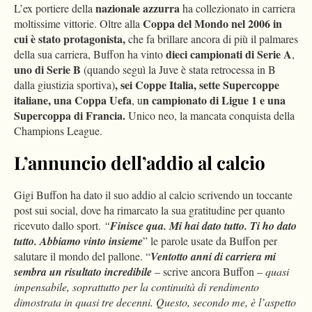
nazionale azzurra
L’ex portiere della
ha collezionato in carriera
Coppa del Mondo nel 2006 in
moltissime vittorie. Oltre alla
cui è stato protagonista,
che fa brillare ancora di più il palmares
dieci campionati di Serie A
della sua carriera, Buffon ha vinto
,
uno di Serie B
(quando seguì la Juve è stata retrocessa in B
, sei Coppe Italia, sette Supercoppe
dalla giustizia sportiva)
italiane, una Coppa Uefa
n campionato di Ligue 1 e una
, u
Supercoppa di Francia.
Unico neo, la mancata conquista della
Champions League.
L’annuncio dell’addio al calcio
Gigi Buffon ha dato il suo addio al calcio scrivendo un toccante
post sui social, dove ha rimarcato la sua gratitudine per quanto
ricevuto dallo sport.
“
Finisce qua. Mi hai dato tutto. Ti ho dato
tutto. Abbiamo vinto insieme
” le parole usate da Buffon per
salutare il mondo del pallone. “
Ventotto anni di carriera mi
sembra un risultato incredibile
– scrive ancora Buffon –
quasi
impensabile, soprattutto per la continuità di rendimento
dimostrata in quasi tre decenni. Questo, secondo me, è l’aspetto