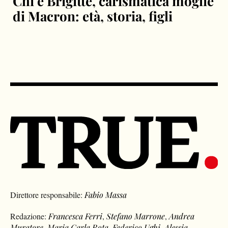
Chi è Brigitte, carismatica moglie
di Macron: età, storia, figli
Direttore responsabile:
Fabio Massa
Redazione:
Francesca Ferri
,
Stefano Marrone
,
Andrea
Muratore
,
Maria Carla Rota
,
Federico Ughi
,
Alessia