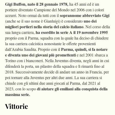
Gigi Buffon, nato il 28 gennaio 1978,
ha 45 anni ed è un
portiere diventato Campione del Mondo nel 2006 con i colori
soprannome abbreviato Gigi
azzurri. Noto ormai da tutti con il
uno dei
(anche se il suo nome è Gianluigi) è considerato
migliori portieri nella storia del calcio italiano
. Nel corso della
ha esordito in serie A il 19 novembre 1995
sua lunga carriera,
proprio con il Parma, squadra con la quale ha deciso di chiudere
la sua carriera calcistica nonostante le offerte provenienti
Parma, quindi, si fa notare
dall’Arabia Saudita. Proprio con il
e diventa uno dei giovani più promettenti
e nel 2001 sbarca a
Torino con i bianconeri. Nella Juventus diventa, negli anni in cui
difenderà la porta, un pilastro della squadra e lì rimarrà fino al
2018. Successivamente decide di andare un anno in Francia, per
poi tornare alla Juventus per altri due anni. La sua carriera si
chiude con gli ultimi due anni giocati al Parma, dal 2021 al
di aiutare gli emiliani alla conquista della
2023, con lo scopo
massima serie.
Vittorie